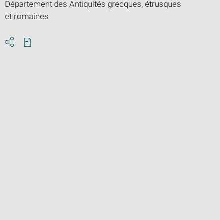
Département des Antiquités grecques, étrusques
et romaines
Download
Share
pdf