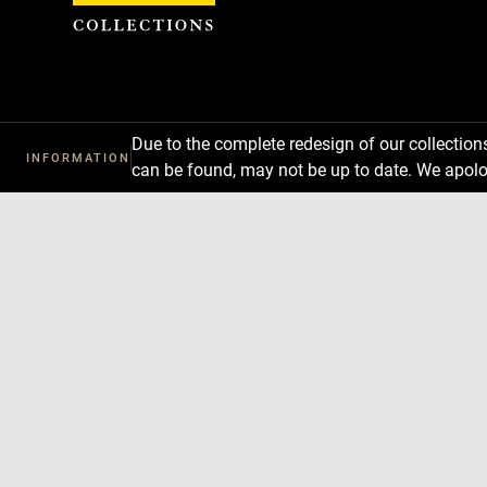
Cookies management panel
Due to the complete redesign of our collectio
INFORMATION
can be found, may not be up to date. We apolo
Download
Next
Previous