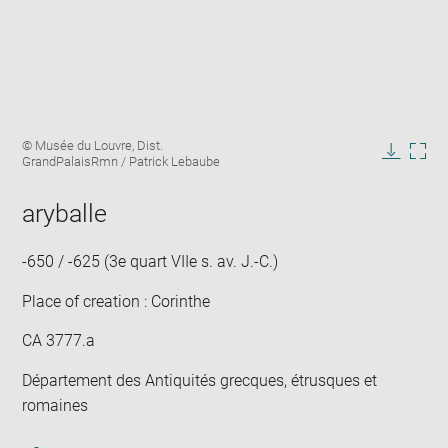
Enlarge
Image
© Musée du Louvre, Dist.
image
caption:
GrandPalaisRmn / Patrick Lebaube
in
Downlo
Enla
new
image
ima
window
aryballe
in
new
win
-650 / -625 (3e quart VIIe s. av. J.-C.)
Place of creation : Corinthe
CA 3777.a
Département des Antiquités grecques, étrusques et
romaines