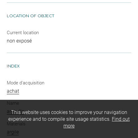
LOCATION OF OBJECT
Current location
non exposé
INDEX
Mode d'acquisition
achat
Name
aryballe
This website uses cookies to improve your navigation
experience and to compile site usage statistics.
Find out
Materials
more
argile