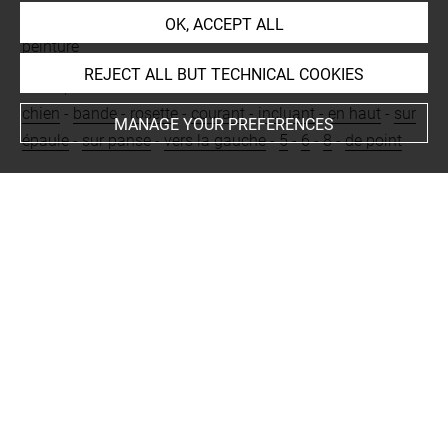
Techniques
OK, ACCEPT ALL
peinture
REJECT ALL BUT TECHNICAL COOKIES
Description/Features
chien
-
bande
-
rosette
-
courant
-
incluant
-
en haut
-
sur
MANAGE YOUR PREFERENCES
épaule
-
sur panse
-
vers la gauche
-
5
-
6
-
8
-
de point
Period
orientalisant
-
proto-corinthien
-
sub-géométrique
Places
Corinthe
BIBLIOGRAPHY
Union académique internationale. (dir.), Villard,
François, Corpus Vasorum Antiquorum. France.