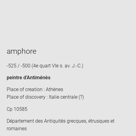
Enlarge
image
in
new
window
amphore
-525 / -500 (4e quart VIe s. av. J.-C.)
peintre d'Antiménès
Place of creation : Athènes
Place of discovery : Italie centrale (?)
Cp 10585
Département des Antiquités grecques, étrusques et
romaines