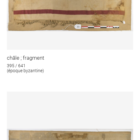
châle ; fragment
395 / 641
(époque byzantine)