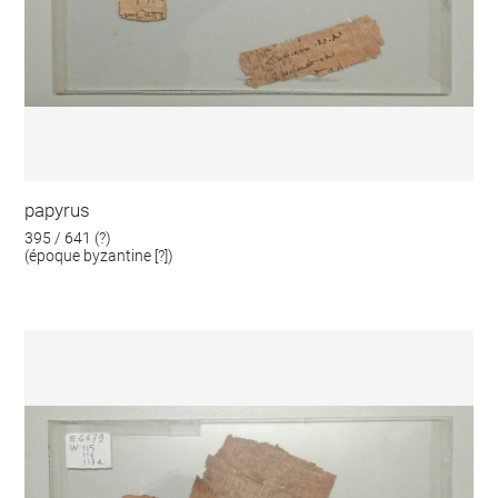
papyrus
395 / 641 (?)
(époque byzantine [?])