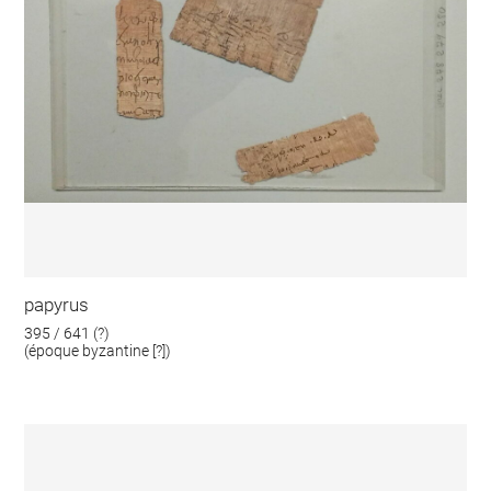
papyrus
395 / 641 (?)
(époque byzantine [?])