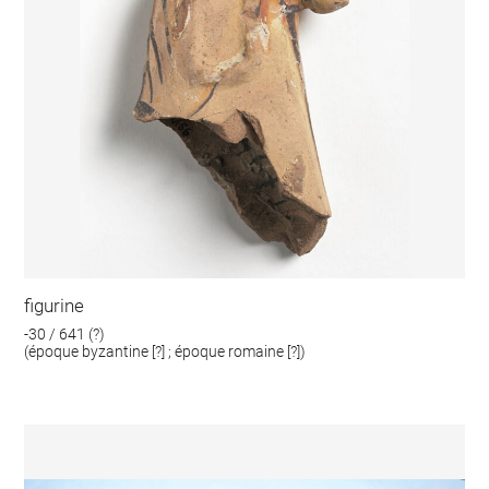
figurine
-30 / 641 (?)
(époque byzantine [?] ; époque romaine [?])