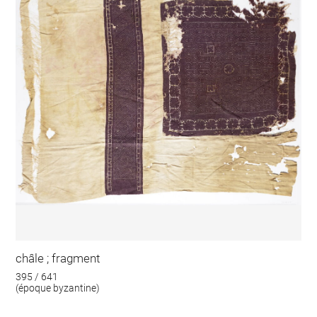
châle ; fragment
395 / 641
(époque byzantine)