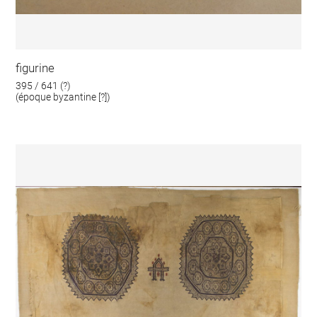
figurine
395 / 641 (?)
(époque byzantine [?])