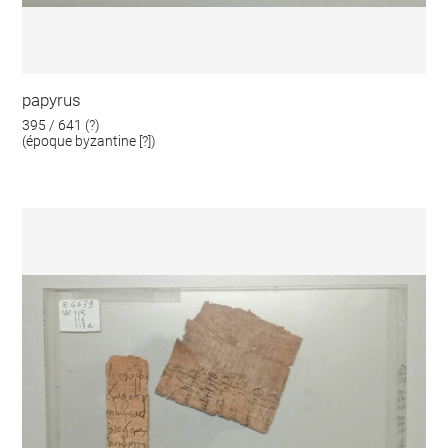
papyrus
395 / 641 (?)
(époque byzantine [?])