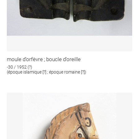
moule d'orfèvre ; boucle d'oreille
-30 / 1952 (?)
(époque islamique [?] ; époque romaine [?])