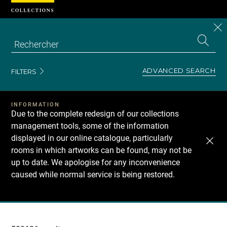
Cookies management panel
CL
Search
the
EN
S
collecti
Z
Se
ADVANCED SEARCH
FILTERS
INFORMATION
Due to the complete redesign of our collections
management tools, some of the information
displayed in our online catalogue, particularly
rooms in which artworks can be found, may not be
up to date. We apologise for any inconvenience
caused while normal service is being restored.
Recherche
dans
les