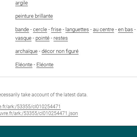
argile
peinture brillante
bande
-
cercle
-
frise
-
languettes
-
au centre
-
en bas
-
vasque
-
pointé
-
restes
archaïque
-
décor non figuré
Eléonte
-
Eléonte
cessarily take account of the latest data.
vre.fr/ark:/53355/cl010254471
louvre.fr/ark:/53355/cl010254471.json