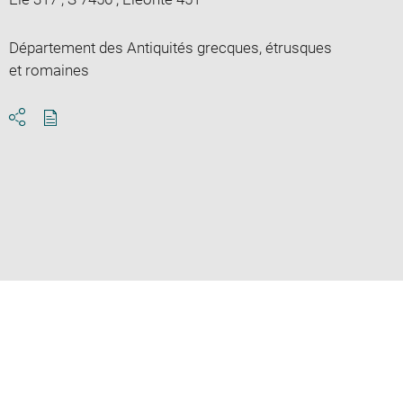
Département des Antiquités grecques, étrusques
et romaines
Download
Share
pdf