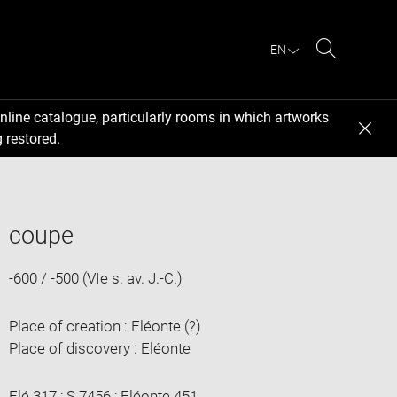
EN
Search
nline catalogue, particularly rooms in which artworks
 restored.
coupe
-600 / -500 (VIe s. av. J.-C.)
Place of creation : Eléonte (?)
Place of discovery : Eléonte
Elé 317 ; S 7456 ; Eléonte 451