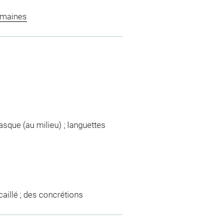
omaines
asque (au milieu) ; languettes
écaillé ; des concrétions