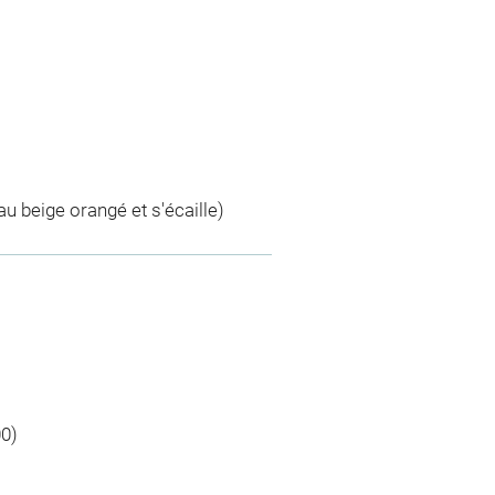
au beige orangé et s'écaille)
00)