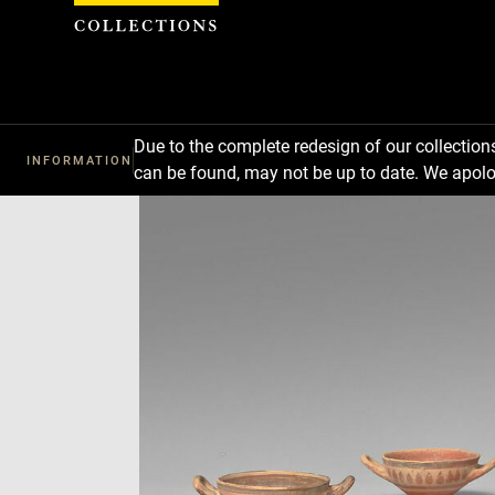
Cookies management panel
Due to the complete redesign of our collectio
INFORMATION
can be found, may not be up to date. We apolo
Download
Next
Previous