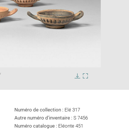
Enlarge
/
image
in
Download
Enlarge
new
image
image
window
in
new
window
Numéro de collection :
Elé 317
Autre numéro d'inventaire :
S 7456
Numéro catalogue :
Eléonte 451