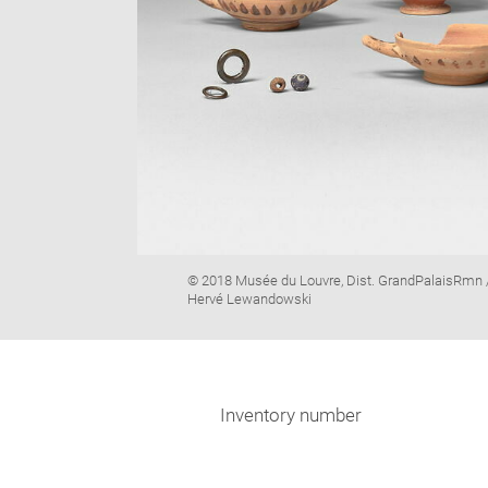
Image
© 2018 Musée du Louvre, Dist. GrandPalaisRmn 
caption:
Hervé Lewandowski
Inventory number