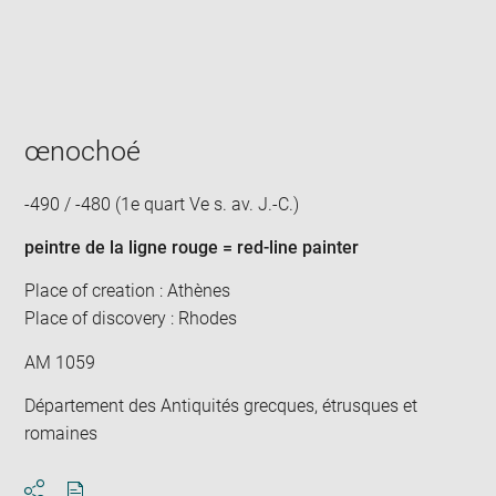
Enlarge
image
in
new
window
œnochoé
-490 / -480 (1e quart Ve s. av. J.-C.)
peintre de la ligne rouge = red-line painter
Place of creation : Athènes
Place of discovery : Rhodes
AM 1059
Département des Antiquités grecques, étrusques et
romaines