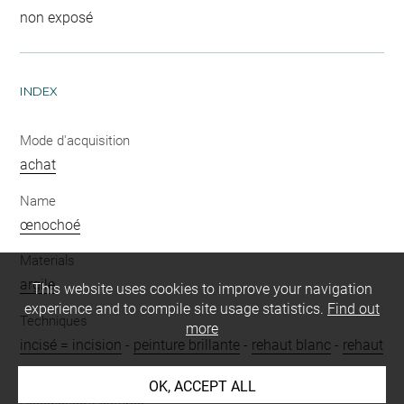
non exposé
INDEX
Mode d'acquisition
achat
Name
œnochoé
Materials
argile
This website uses cookies to improve your navigation
experience and to compile site usage statistics.
Find out
Techniques
more
incisé = incision
-
peinture brillante
-
rehaut blanc
-
rehaut
rouge
OK, ACCEPT ALL