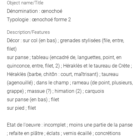
Object name/Title
Dénomination : œnochoé
Typologie : œnochoé forme 2
Description/Features
Décor : sur col (en bas) ; grenades stylisées (file, entre,
filet)
sur panse ; tableau (encadré de, languettes, point, en
quinconce, entre, filet, 2) ; Héraklès et le taureau de Crète ;
Héraklès (barbe, chitôn : court, maîtrisant) ; taureau
(agenouillé) ; dans le champ ; rameau (de point, plusieurs,
grappe) ; massue (?) ; himation (2) ; carquois
sur panse (en bas) ; filet
sur pied ; filet
Etat de l'oeuvre : incomplet ; moins une partie de la panse
; refaite en plâtre ; éclats ; vernis écaillé ; concrétions