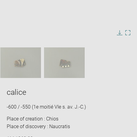
Enlarge
image
in
Image
Downlo
Enla
new
caption:
image
ima
window
SKIP IMAGE CAROUSEL
in
new
win
calice
-600 / -550 (1e moitié VIe s. av. J.-C.)
Place of creation : Chios
Place of discovery : Naucratis