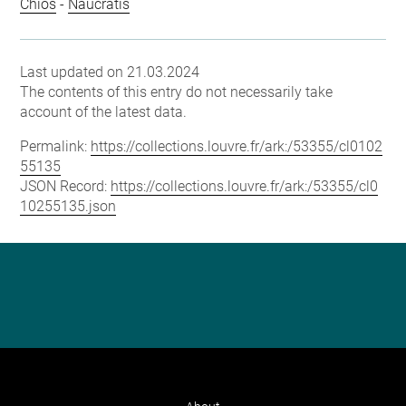
Chios
-
Naucratis
Last updated on 21.03.2024
The contents of this entry do not necessarily take
account of the latest data.
Permalink:
https://collections.louvre.fr/ark:/53355/cl0102
55135
JSON Record:
https://collections.louvre.fr/ark:/53355/cl0
10255135.json