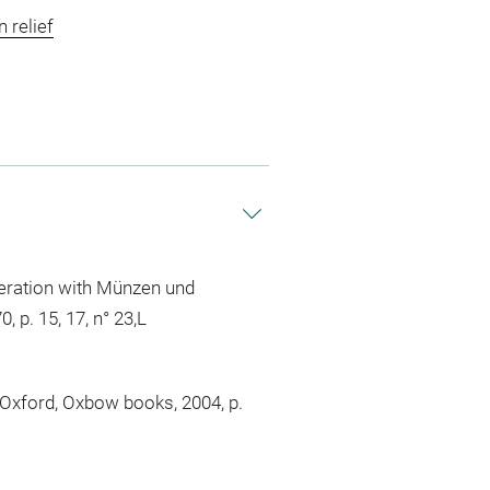
n relief
operation with Münzen und
 p. 15, 17, n° 23,L
n, Oxford, Oxbow books, 2004, p.