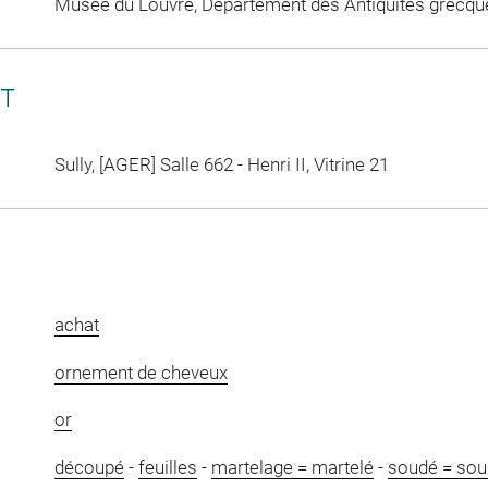
Musée du Louvre, Département des Antiquités grecqu
CT
Sully, [AGER] Salle 662 - Henri II, Vitrine 21
achat
ornement de cheveux
or
découpé
-
feuilles
-
martelage = martelé
-
soudé = sou