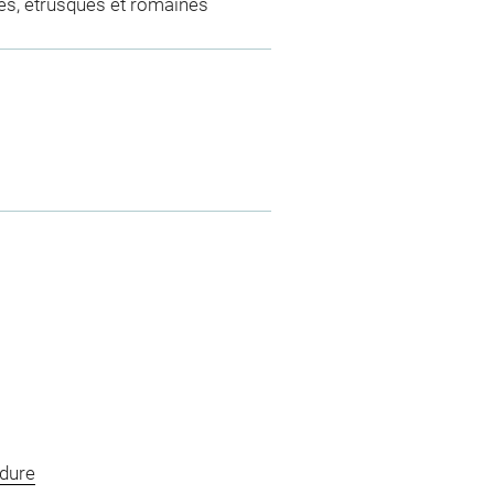
es, étrusques et romaines
dure