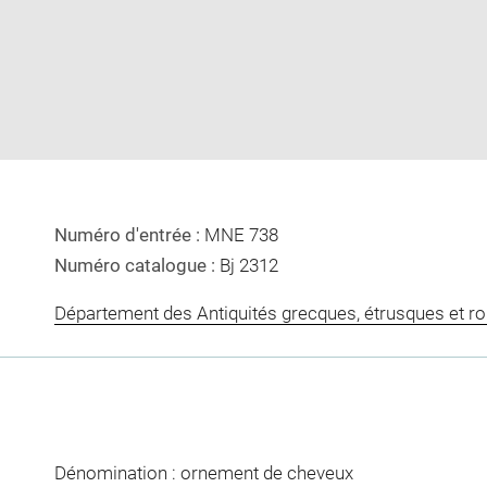
image
image
in
new
window
Numéro d'entrée :
MNE 738
Numéro catalogue :
Bj 2312
Département des Antiquités grecques, étrusques et r
Dénomination : ornement de cheveux