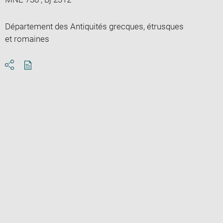
Département des Antiquités grecques, étrusques
et romaines
Download
Share
pdf