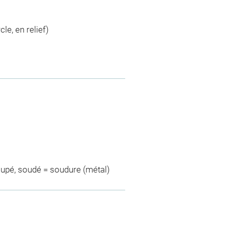
le, en relief)
coupé, soudé = soudure (métal)