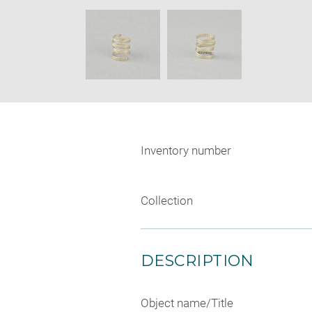
new
SKIP IMAGE CAROUSEL
window
Inventory number
Collection
DESCRIPTION
Object name/Title