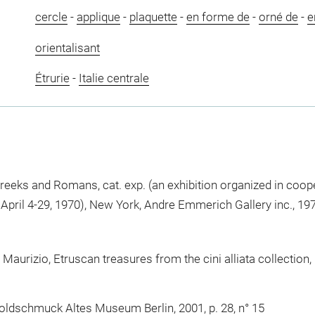
cercle
-
applique
-
plaquette
-
en forme de
-
orné de
-
e
orientalisant
Étrurie
-
Italie centrale
 Greeks and Romans, cat. exp. (an exhibition organized in co
April 4-29, 1970), New York, Andre Emmerich Gallery inc., 1970,
, Maurizio, Etruscan treasures from the cini alliata collectio
 Goldschmuck Altes Museum Berlin, 2001, p. 28, n° 15