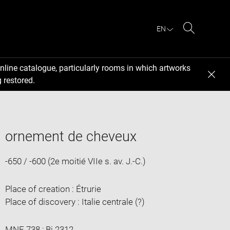
EN
Search
nline catalogue, particularly rooms in which artworks
 restored.
ornement de cheveux
-650 / -600 (2e moitié VIIe s. av. J.-C.)
Place of creation : Étrurie
Place of discovery : Italie centrale (?)
MNE 738 ; Bj 2312