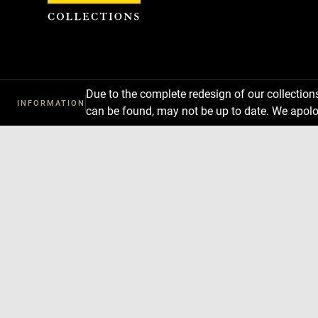
Cookies management panel
Due to the complete redesign of our collectio
INFORMATION
can be found, may not be up to date. We apolo
Download
Next
Previous