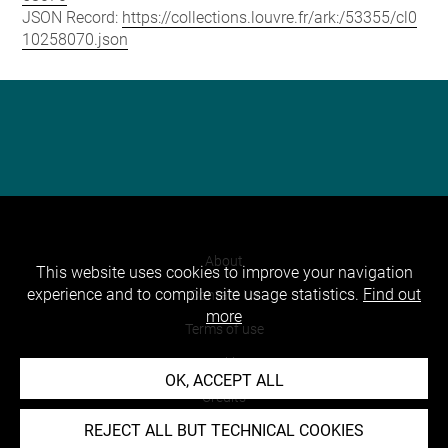
JSON Record:
https://collections.louvre.fr/ark:/53355/cl0
10258070.json
About
This website uses cookies to improve your navigation
experience and to compile site usage statistics.
Find out
Contact Us
more
Terms of use
Cookies
OK, ACCEPT ALL
Credits
REJECT ALL BUT TECHNICAL COOKIES
Accessibility : non compliant