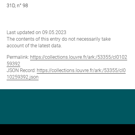
31D, n° 98
Last updated on 09.05.2023
The contents of this entry do not necessarily take
account of the latest data.
Permalink:
https://collections.louvre.fr/ark:/53355/cl0102
59392
JSON Record:
https://collections.louvre.fr/ark:/53355/cl0
10259392.json