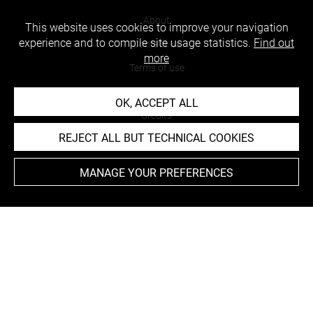
About
This website uses cookies to improve your navigation
experience and to compile site usage statistics.
Find out
Contact Us
more
Terms of use
Cookies
OK, ACCEPT ALL
Credits
REJECT ALL BUT TECHNICAL COOKIES
Accessibility : non compliant
MANAGE YOUR PREFERENCES