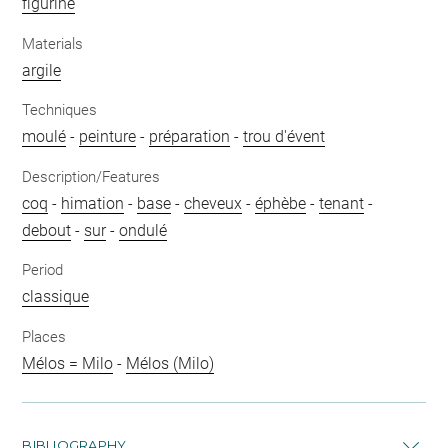
figurine
Materials
argile
Techniques
moulé
-
peinture
-
préparation
-
trou d'évent
Description/Features
coq
-
himation
-
base
-
cheveux
-
éphèbe
-
tenant
-
debout
-
sur
-
ondulé
Period
classique
Places
Mélos = Milo
-
Mélos (Milo)
BIBLIOGRAPHY