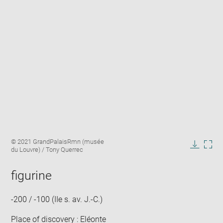
Enlarge
Image
© 2021 GrandPalaisRmn (musée
image
caption:
du Louvre) / Tony Querrec
in
Downlo
Enla
new
image
ima
window
figurine
in
new
win
-200 / -100 (IIe s. av. J.-C.)
Place of discovery : Eléonte