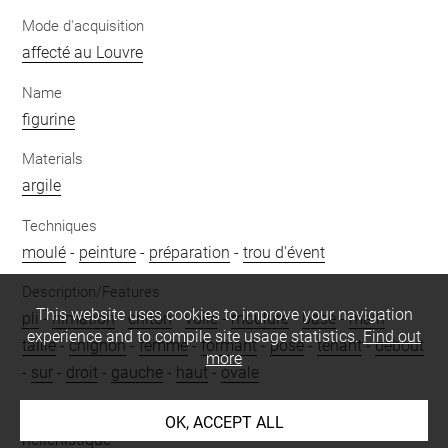
Mode d'acquisition
affecté au Louvre
Name
figurine
Materials
argile
Techniques
moulé
-
peinture
-
préparation
-
trou d'évent
Description/Features
This website uses cookies to improve your navigation
pli
-
himation
-
chitôn
-
voile
-
moulure
-
base
-
main
-
experience and to compile site usage statistics.
Find out
taille
-
chignon
-
femme
-
formant
-
posé
-
tenant
-
debout
more
-
sur
-
droit
-
gauche
-
haut
-
ovale
Period
OK, ACCEPT ALL
hellénistique