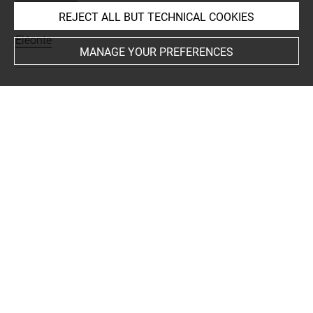
REJECT ALL BUT TECHNICAL COOKIES
Places
Eléonte
MANAGE YOUR PREFERENCES
BIBLIOGRAPHY
Besques, Simone, Catalogue raisonné des figurines et
reliefs en terre-cuite grecs, étrusques et romains III.
Epoques hellénistique et romaine, Grèce et Asie Mineure,
Paris, Editions des Musées Nationaux, 1972, p. 49, pl.
58A, D280
Courby, Fernand ; Chamonard, Joseph ; Dhorme,
Edouard, « Corps expéditionnaire d'Orient. Fouilles
archéologiques sur l'emplacement de la nécropole
d'Éléonte de Thrace », Bulletin de correspondance