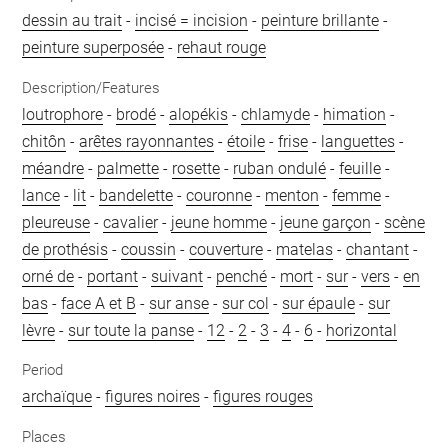
dessin au trait
-
incisé = incision
-
peinture brillante
-
peinture superposée
-
rehaut rouge
Description/Features
loutrophore
-
brodé
-
alopékis
-
chlamyde
-
himation
-
chitôn
-
arêtes rayonnantes
-
étoile
-
frise
-
languettes
-
méandre
-
palmette
-
rosette
-
ruban ondulé
-
feuille
-
lance
-
lit
-
bandelette
-
couronne
-
menton
-
femme
-
pleureuse
-
cavalier
-
jeune homme
-
jeune garçon
-
scène
de prothésis
-
coussin
-
couverture
-
matelas
-
chantant
-
orné de
-
portant
-
suivant
-
penché
-
mort
-
sur
-
vers
-
en
bas
-
face A et B
-
sur anse
-
sur col
-
sur épaule
-
sur
lèvre
-
sur toute la panse
-
12
-
2
-
3
-
4
-
6
-
horizontal
Period
archaïque
-
figures noires
-
figures rouges
Places