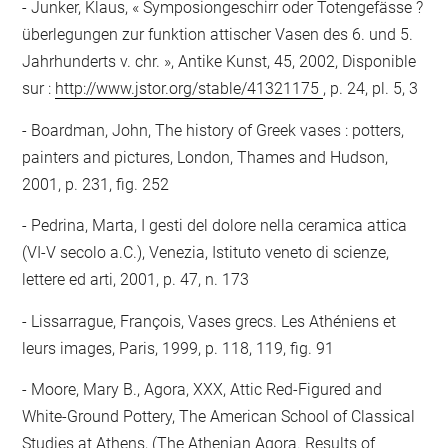
Junker, Klaus, « Symposiongeschirr oder Totengefässe ?
überlegungen zur funktion attischer Vasen des 6. und 5.
Jahrhunderts v. chr. », Antike Kunst, 45, 2002, Disponible
sur :
http://www.jstor.org/stable/41321175
, p. 24, pl. 5, 3
Boardman, John, The history of Greek vases : potters,
painters and pictures, London, Thames and Hudson,
2001, p. 231, fig. 252
Pedrina, Marta, I gesti del dolore nella ceramica attica
(VI-V secolo a.C.), Venezia, Istituto veneto di scienze,
lettere ed arti, 2001, p. 47, n. 173
Lissarrague, François, Vases grecs. Les Athéniens et
leurs images, Paris, 1999, p. 118, 119, fig. 91
Moore, Mary B., Agora, XXX, Attic Red-Figured and
White-Ground Pottery, The American School of Classical
Studies at Athens, (The Athenian Agora. Results of