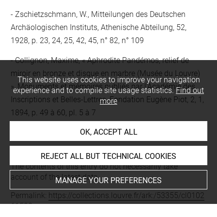
Zschietzschmann, W., Mitteilungen des Deutschen
Archäologischen Instituts, Athenische Abteilung, 52,
1928, p. 23, 24, 25, 42, 45, n° 82, n° 109
Collignon, Maxime, « Aphrodite Pandémos, relief de
miroir en bronze et disque en marbre (Musée du Louvre)
This website uses cookies to improve your navigation
», Monuments et mémoires publiés par l’Académie des
experience and to compile site usage statistics.
Find out
Inscriptions et Belles-Lettres, Fondation Eugène Piot, 2, 1,
more
1894, p. 49 à 60, pl. 5 à 7
OK, ACCEPT ALL
Last updated on 10.02.2026
REJECT ALL BUT TECHNICAL COOKIES
The contents of this entry do not necessarily take
account of the latest data.
MANAGE YOUR PREFERENCES
Permalink:
https://collections.louvre.fr/ark:/53355/cl0102
61508
JSON Record:
https://collections.louvre.fr/ark:/53355/cl0