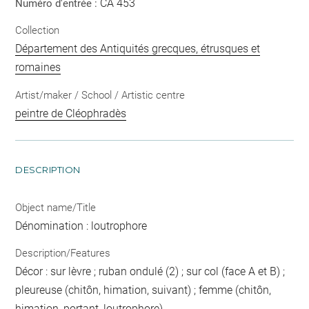
CA 453
Numéro d'entrée :
Collection
Département des Antiquités grecques, étrusques et
romaines
Artist/maker / School / Artistic centre
peintre de Cléophradès
DESCRIPTION
Object name/Title
Dénomination : loutrophore
Description/Features
Décor : sur lèvre ; ruban ondulé (2) ; sur col (face A et B) ;
pleureuse (chitôn, himation, suivant) ; femme (chitôn,
himation, portant, loutrophore)