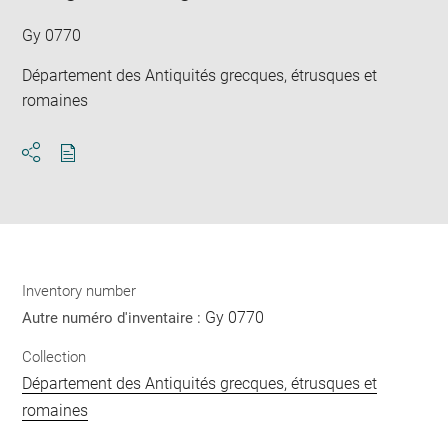
win
Gy 0770
Département des Antiquités grecques, étrusques et
romaines
Download
Share
pdf
Inventory number
Gy 0770
Autre numéro d'inventaire :
Collection
Département des Antiquités grecques, étrusques et
romaines