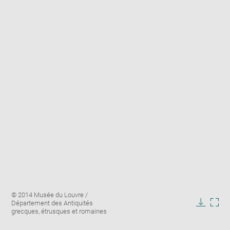
Enlarge
Image
© 2014 Musée du Louvre /
image
caption:
Département des Antiquités
in
Downlo
Enla
grecques, étrusques et romaines
new
image
ima
window