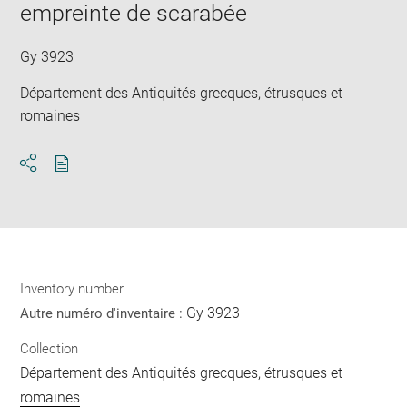
in
empreinte de scarabée
new
win
Gy 3923
Département des Antiquités grecques, étrusques et
romaines
Download
Share
pdf
Inventory number
Gy 3923
Autre numéro d'inventaire :
Collection
Département des Antiquités grecques, étrusques et
romaines