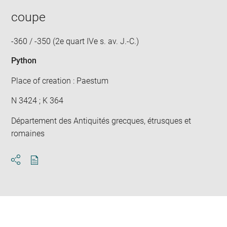
coupe
-360 / -350 (2e quart IVe s. av. J.-C.)
Python
Place of creation : Paestum
N 3424 ; K 364
Département des Antiquités grecques, étrusques et
romaines
Download
Share
pdf