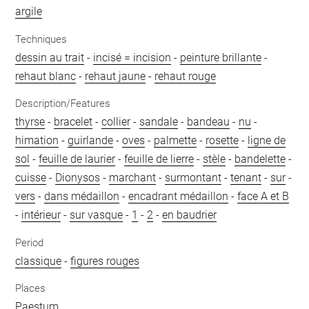
argile
Techniques
dessin au trait
-
incisé = incision
-
peinture brillante
-
rehaut blanc
-
rehaut jaune
-
rehaut rouge
Description/Features
thyrse
-
bracelet
-
collier
-
sandale
-
bandeau
-
nu
-
himation
-
guirlande
-
oves
-
palmette
-
rosette
-
ligne de
sol
-
feuille de laurier
-
feuille de lierre
-
stèle
-
bandelette
-
cuisse
-
Dionysos
-
marchant
-
surmontant
-
tenant
-
sur
-
vers
-
dans médaillon
-
encadrant médaillon
-
face A et B
-
intérieur
-
sur vasque
-
1
-
2
-
en baudrier
Period
classique
-
figures rouges
Places
Paestum