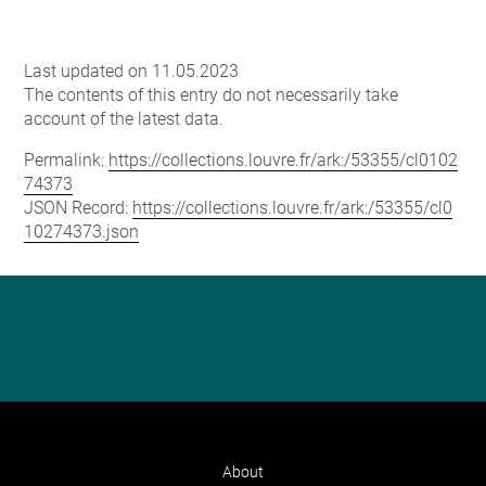
Last updated on 11.05.2023
The contents of this entry do not necessarily take
account of the latest data.
Permalink:
https://collections.louvre.fr/ark:/53355/cl0102
74373
JSON Record:
https://collections.louvre.fr/ark:/53355/cl0
10274373.json
About