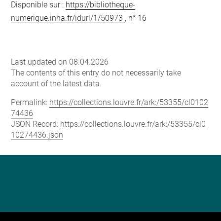
Disponible sur :
https://bibliotheque-
numerique.inha.fr/idurl/1/50973
, n° 16
Last updated on 08.04.2026
The contents of this entry do not necessarily take
account of the latest data.
Permalink:
https://collections.louvre.fr/ark:/53355/cl0102
74436
JSON Record:
https://collections.louvre.fr/ark:/53355/cl0
10274436.json