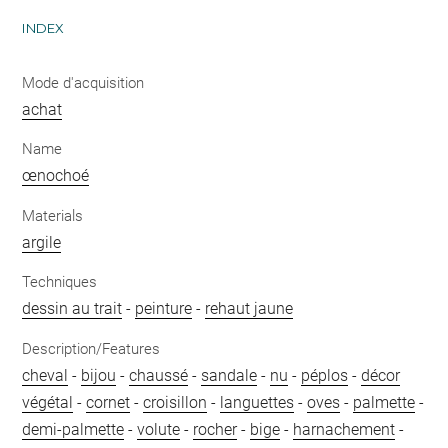
INDEX
Mode d'acquisition
achat
Name
œnochoé
Materials
argile
Techniques
dessin au trait
-
peinture
-
rehaut jaune
Description/Features
cheval
-
bijou
-
chaussé
-
sandale
-
nu
-
péplos
-
décor
végétal
-
cornet
-
croisillon
-
languettes
-
oves
-
palmette
-
demi-palmette
-
volute
-
rocher
-
bige
-
harnachement
-