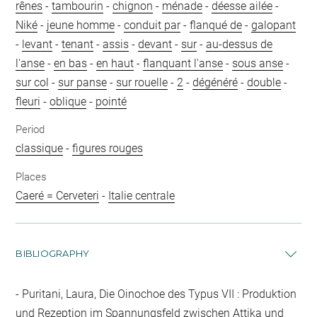
rênes
-
tambourin
-
chignon
-
ménade
-
déesse ailée
-
Niké
-
jeune homme
-
conduit par
-
flanqué de
-
galopant
-
levant
-
tenant
-
assis
-
devant
-
sur
-
au-dessus de
l'anse
-
en bas
-
en haut
-
flanquant l'anse
-
sous anse
-
sur col
-
sur panse
-
sur rouelle
-
2
-
dégénéré
-
double
-
fleuri
-
oblique
-
pointé
Period
classique
-
figures rouges
Places
Caeré = Cerveteri
-
Italie centrale
BIBLIOGRAPHY
Puritani, Laura, Die Oinochoe des Typus VII : Produktion
und Rezeption im Spannungsfeld zwischen Attika und