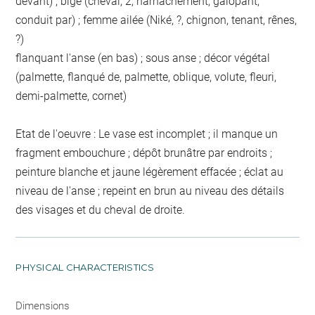
devant) ; bige (cheval, 2, harnachement, galopant,
conduit par) ; femme ailée (Niké, ?, chignon, tenant, rênes,
?)
flanquant l'anse (en bas) ; sous anse ; décor végétal
(palmette, flanqué de, palmette, oblique, volute, fleuri,
demi-palmette, cornet)
Etat de l'oeuvre : Le vase est incomplet ; il manque un
fragment embouchure ; dépôt brunâtre par endroits ;
peinture blanche et jaune légèrement effacée ; éclat au
niveau de l'anse ; repeint en brun au niveau des détails
des visages et du cheval de droite.
PHYSICAL CHARACTERISTICS
Dimensions