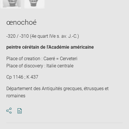
œnochoé
-320 / -310 (4e quart IVe s. av. J.-C.)
peintre cérétain de l'Académie américaine
Place of creation : Caeré = Cerveteri
Place of discovery : Italie centrale
Cp 1146 ; K 437
Département des Antiquités grecques, étrusques et
romaines
Download
Share
pdf