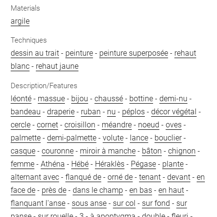
Materials
argile
Techniques
dessin au trait
-
peinture
-
peinture superposée
-
rehaut
blanc
-
rehaut jaune
Description/Features
léonté
-
massue
-
bijou
-
chaussé
-
bottine
-
demi-nu
-
bandeau
-
draperie
-
ruban
-
nu
-
péplos
-
décor végétal
-
cercle
-
cornet
-
croisillon
-
méandre
-
noeud
-
oves
-
palmette
-
demi-palmette
-
volute
-
lance
-
bouclier
-
casque
-
couronne
-
miroir à manche
-
bâton
-
chignon
-
femme
-
Athéna
-
Hébé
-
Héraklès
-
Pégase
-
plante
-
alternant avec
-
flanqué de
-
orné de
-
tenant
-
devant
-
en
face de
-
près de
-
dans le champ
-
en bas
-
en haut
-
flanquant l'anse
-
sous anse
-
sur col
-
sur fond
-
sur
panse
-
sur rouelle
-
3
-
à apoptygma
-
double
-
fleuri
-