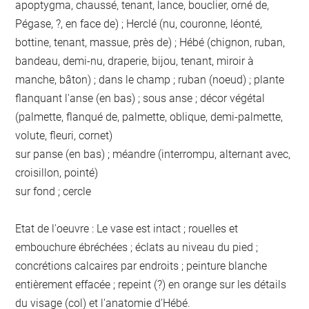
apoptygma, chaussé, tenant, lance, bouclier, orné de,
Pégase, ?, en face de) ; Herclé (nu, couronne, léonté,
bottine, tenant, massue, près de) ; Hébé (chignon, ruban,
bandeau, demi-nu, draperie, bijou, tenant, miroir à
manche, bâton) ; dans le champ ; ruban (noeud) ; plante
flanquant l'anse (en bas) ; sous anse ; décor végétal
(palmette, flanqué de, palmette, oblique, demi-palmette,
volute, fleuri, cornet)
sur panse (en bas) ; méandre (interrompu, alternant avec,
croisillon, pointé)
sur fond ; cercle
Etat de l'oeuvre : Le vase est intact ; rouelles et
embouchure ébréchées ; éclats au niveau du pied ;
concrétions calcaires par endroits ; peinture blanche
entièrement effacée ; repeint (?) en orange sur les détails
du visage (col) et l'anatomie d'Hébé.