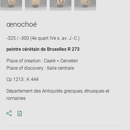
œnochoé
-325 / -300 (4e quart IVe s. av. J.-C.)
peintre cérétain de Bruxelles R 273
Place of creation : Caeré = Cerveteri
Place of discovery : Italie centrale
Cp 1213 ; K 444
Département des Antiquités grecques, étrusques et
romaines
Download
Share
pdf