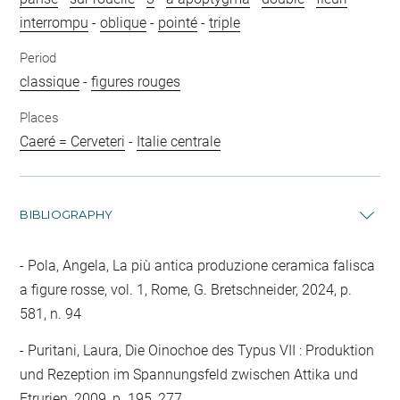
interrompu
-
oblique
-
pointé
-
triple
Period
classique
-
figures rouges
Places
Caeré = Cerveteri
-
Italie centrale
BIBLIOGRAPHY
Pola, Angela, La più antica produzione ceramica falisca
a figure rosse, vol. 1, Rome, G. Bretschneider, 2024, p.
581, n. 94
Puritani, Laura, Die Oinochoe des Typus VII : Produktion
und Rezeption im Spannungsfeld zwischen Attika und
Etrurien, 2009, p. 195, 277