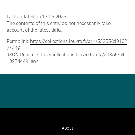
Last updated on 17.06.2025
The contents of this entry do not necessarily take
account of the latest data.
Permalink:
https://collections.louvre.fr/ark:/53355/cl0102
74449
JSON Record:
https://collections.louvre.fr/ark:/53355/cl0
10274449.json
About