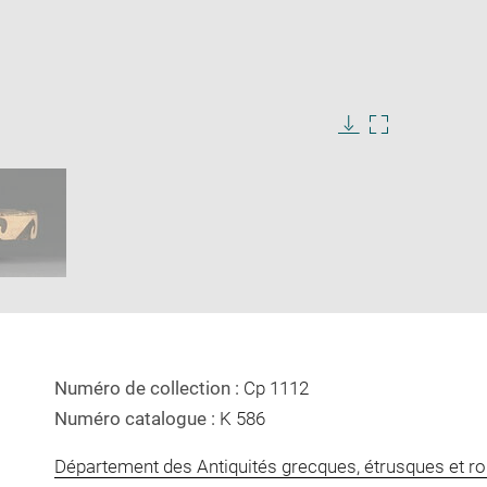
ge
e
Download
Enlarge
image
image
ow
in
new
window
Numéro de collection :
Cp 1112
Numéro catalogue :
K 586
Département des Antiquités grecques, étrusques et r