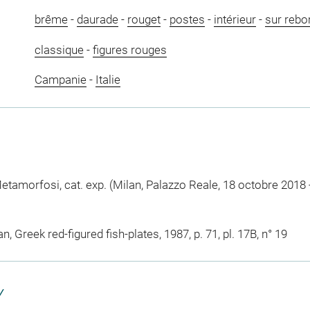
brême
-
daurade
-
rouget
-
postes
-
intérieur
-
sur rebo
classique
-
figures rouges
Campanie
-
Italie
etamorfosi, cat. exp. (Milan, Palazzo Reale, 18 octobre 2018 - 
n, Greek red-figured fish-plates, 1987, p. 71, pl. 17B, n° 19
Y