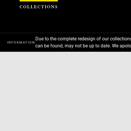
Cookies management panel
Due to the complete redesign of our collectio
INFORMATION
can be found, may not be up to date. We apolo
Download
Next
Previous