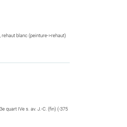
t, rehaut blanc (peinture->rehaut)
e quart IVe s. av. J.-C. (fin) (-375