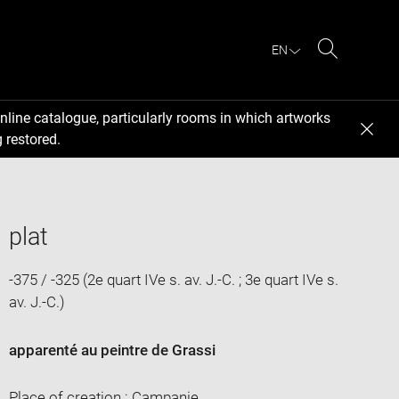
EN
Search
nline catalogue, particularly rooms in which artworks
 restored.
plat
-375 / -325 (2e quart IVe s. av. J.-C. ; 3e quart IVe s.
av. J.-C.)
apparenté au peintre de Grassi
Place of creation : Campanie