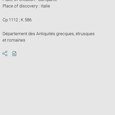
Place of discovery : Italie
Cp 1112 ; K 586
Département des Antiquités grecques, étrusques
et romaines
Download
Share
pdf