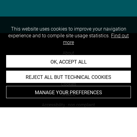
This website uses cookies to improve your navigation
experience and to compile site usage statistics.
Find out
more
About
OK, ACCEPT ALL
Contact Us
Terms of use
REJECT ALL BUT TECHNICAL COOKIES
Cookies
MANAGE YOUR PREFERENCES
Credits
Accessibility : non compliant