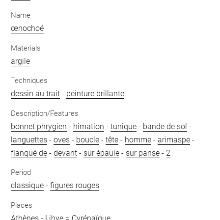
Name
œnochoé
Materials
argile
Techniques
dessin au trait
-
peinture brillante
Description/Features
bonnet phrygien
-
himation
-
tunique
-
bande de sol
-
languettes
-
oves
-
boucle
-
tête
-
homme
-
arimaspe
-
flanqué de
-
devant
-
sur épaule
-
sur panse
-
2
Period
classique
-
figures rouges
Places
Athènes
-
Libye = Cyrénaïque