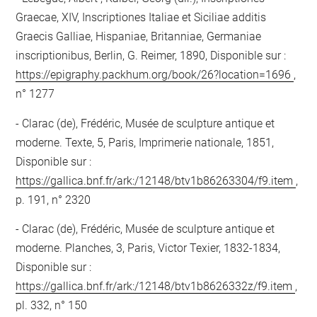
Graecae, XIV, Inscriptiones Italiae et Siciliae additis
Graecis Galliae, Hispaniae, Britanniae, Germaniae
inscriptionibus, Berlin, G. Reimer, 1890, Disponible sur :
https://epigraphy.packhum.org/book/26?location=1696
,
n° 1277
Clarac (de), Frédéric, Musée de sculpture antique et
moderne. Texte, 5, Paris, Imprimerie nationale, 1851,
Disponible sur :
https://gallica.bnf.fr/ark:/12148/btv1b86263304/f9.item
,
p. 191, n° 2320
Clarac (de), Frédéric, Musée de sculpture antique et
moderne. Planches, 3, Paris, Victor Texier, 1832-1834,
Disponible sur :
https://gallica.bnf.fr/ark:/12148/btv1b8626332z/f9.item
,
pl. 332, n° 150