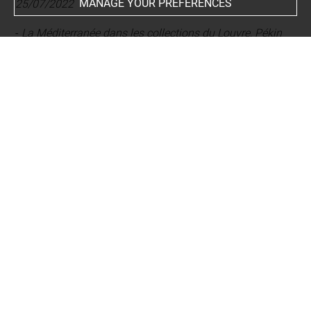
MANAGE YOUR PREFERENCES
25/07/2022
-
La Méditerranée dans les collections du Louvre, Pékin
(Externe, Chine), Musée national de Chine, 28/10/2013 -
10/02/2014, étape d'une exposition itinérante
-
La Méditerranée dans les collections du Louvre, Tokyo
(Externe, Japon), Metropolitan Museum of Art,
20/07/2013 - 23/09/2013, étape d'une exposition
itinérante
Last updated on 14.02.2025
The contents of this entry do not necessarily take
account of the latest data.
Permalink:
https://collections.louvre.fr/ark:/53355/cl0102
75404
JSON Record:
https://collections.louvre.fr/ark:/53355/cl0