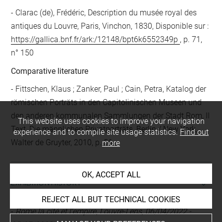
Clarac (de), Frédéric, Description du musée royal des
antiques du Louvre, Paris, Vinchon, 1830, Disponible sur :
https://gallica.bnf.fr/ark:/12148/bpt6k6552349p
, p. 71,
n° 150
Comparative literature
- Fittschen, Klaus ; Zanker, Paul ; Cain, Petra, Katalog der
römischen Porträts in den Capitolinischen Museen und
den anderen kommunalen Sammlungen der Stadt Rom, II
This website uses cookies to improve your navigation
Text, Die männlichen Privatporträts, Berlin / New York,
experience and to compile site usage statistics.
Find out
Walter de Gruyter, 2010, p. 56
more
OK, ACCEPT ALL
EXHIBITION HISTORY
REJECT ALL BUT TECHNICAL COOKIES
-
Rome la cité et l'empire, Louvre-Lens, 06/04/2022 -