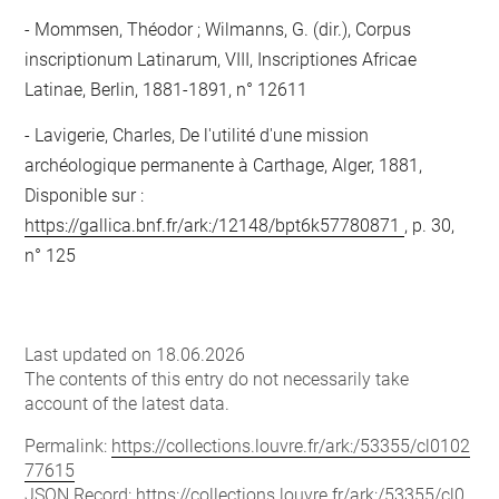
Mommsen, Théodor ; Wilmanns, G. (dir.), Corpus
inscriptionum Latinarum, VIII, Inscriptiones Africae
Latinae, Berlin, 1881-1891, n° 12611
Lavigerie, Charles, De l'utilité d'une mission
archéologique permanente à Carthage, Alger, 1881,
Disponible sur :
https://gallica.bnf.fr/ark:/12148/bpt6k57780871
, p. 30,
n° 125
Last updated on 18.06.2026
The contents of this entry do not necessarily take
account of the latest data.
Permalink:
https://collections.louvre.fr/ark:/53355/cl0102
77615
JSON Record:
https://collections.louvre.fr/ark:/53355/cl0