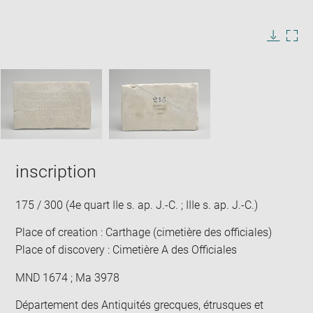
Enlarge
image
in
Image
Downlo
Enla
new
caption:
image
ima
window
SKIP IMAGE CAROUSEL
in
new
win
inscription
175 / 300 (4e quart IIe s. ap. J.-C. ; IIIe s. ap. J.-C.)
Place of creation : Carthage (cimetière des officiales)
Place of discovery : Cimetière A des Officiales
MND 1674 ; Ma 3978
Département des Antiquités grecques, étrusques et