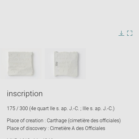
Enlarge
image
in
Image
Downlo
Enla
new
caption:
image
ima
window
SKIP IMAGE CAROUSEL
in
new
win
inscription
175 / 300 (4e quart IIe s. ap. J.-C. ; IIIe s. ap. J.-C.)
Place of creation : Carthage (cimetière des officiales)
Place of discovery : Cimetière A des Officiales