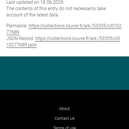
Last updated on 18.06.2026
The contents of this entry do not necessarily take
account of the latest data.
Permalink:
https://collections.louvre.fr/ark:/53355/cl0102
77689
JSON Record:
https://collections.louvre.fr/ark:/53355/cl0
10277689.json
About
Contact Us
Terms of use