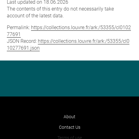
Last updated on 18.06.2026
The contents of this entry do not necessarily take
account of the latest data.
Permalink:
https://collections.louvre.fr/ark:/53355/cl0102
77691
JSON Record:
https://collections.louvre.fr/ark:/53355/cl0
10277691.json
About
Contact Us
Terms of use