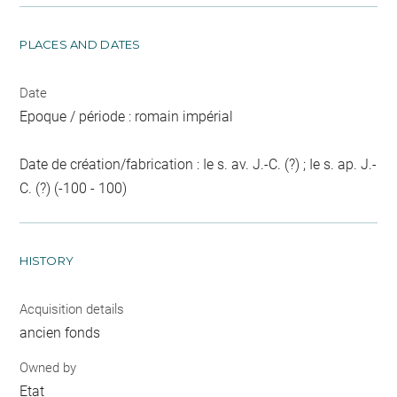
PLACES AND DATES
Date
Epoque / période : romain impérial
Date de création/fabrication : Ie s. av. J.-C. (?) ; Ie s. ap. J.-
C. (?) (-100 - 100)
HISTORY
Acquisition details
ancien fonds
Owned by
Etat