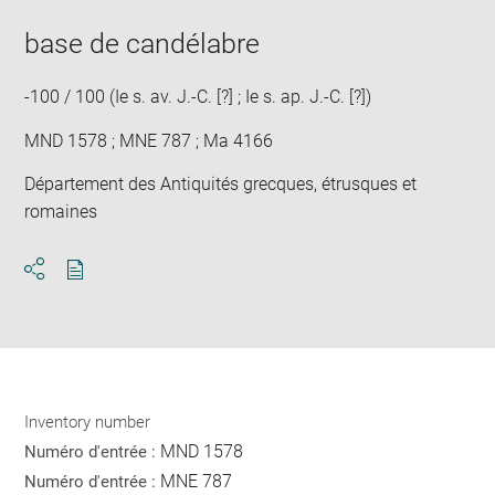
base de candélabre
-100 / 100 (Ie s. av. J.-C. [?] ; Ie s. ap. J.-C. [?])
MND 1578 ; MNE 787 ; Ma 4166
Département des Antiquités grecques, étrusques et
romaines
Download
Share
pdf
Inventory number
MND 1578
Numéro d'entrée :
MNE 787
Numéro d'entrée :