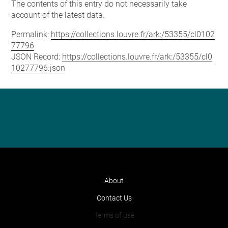
The contents of this entry do not necessarily take
account of the latest data.
Permalink:
https://collections.louvre.fr/ark:/53355/cl0102
77796
JSON Record:
https://collections.louvre.fr/ark:/53355/cl0
10277796.json
About
Contact Us
Terms of use