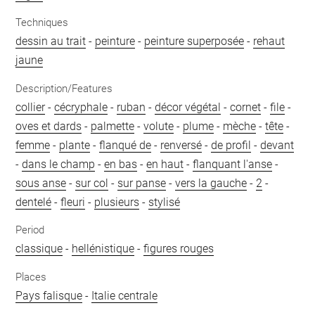
Techniques
dessin au trait
-
peinture
-
peinture superposée
-
rehaut
jaune
Description/Features
collier
-
cécryphale
-
ruban
-
décor végétal
-
cornet
-
file
-
oves et dards
-
palmette
-
volute
-
plume
-
mèche
-
tête
-
femme
-
plante
-
flanqué de
-
renversé
-
de profil
-
devant
-
dans le champ
-
en bas
-
en haut
-
flanquant l'anse
-
sous anse
-
sur col
-
sur panse
-
vers la gauche
-
2
-
dentelé
-
fleuri
-
plusieurs
-
stylisé
Period
classique
-
hellénistique
-
figures rouges
Places
Pays falisque
-
Italie centrale