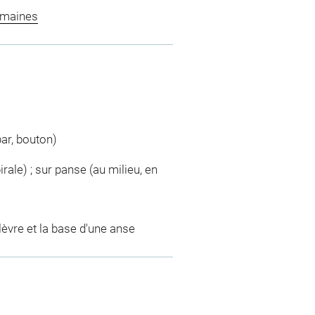
omaines
par, bouton)
spirale) ; sur panse (au milieu, en
lèvre et la base d'une anse