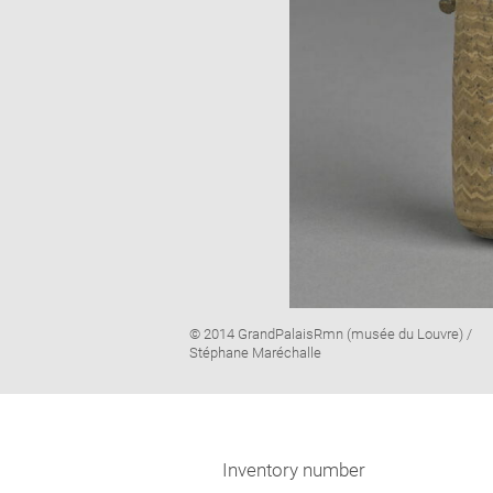
Image
© 2014 GrandPalaisRmn (musée du Louvre) /
caption:
Stéphane Maréchalle
Inventory number