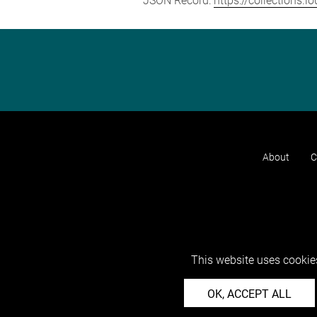
JSON Record:
https://collections.
About
C
This website uses cookies
OK, ACCEPT ALL