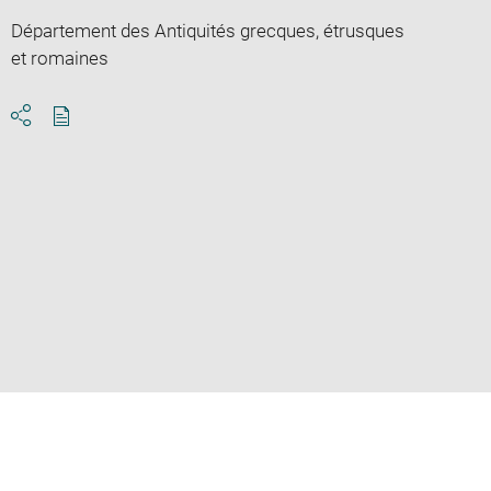
Département des Antiquités grecques, étrusques
et romaines
Download
Share
pdf