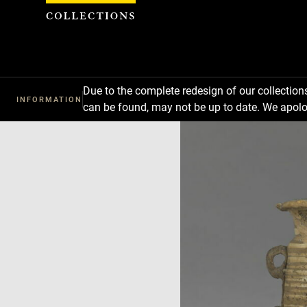
Cookies management panel
Due to the complete redesign of our collectio
INFORMATION
can be found, may not be up to date. We apolo
Download
Next
Previous