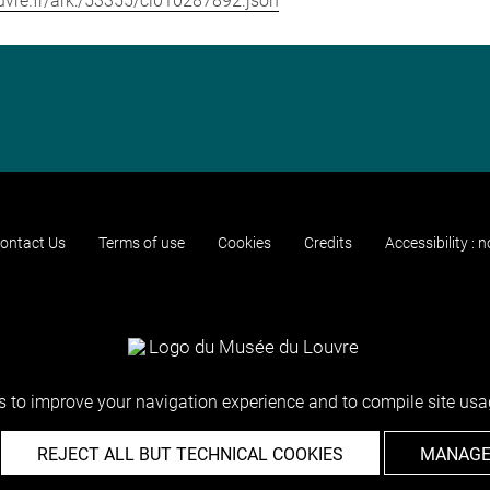
louvre.fr/ark:/53355/cl010287892.json
ontact Us
Terms of use
Cookies
Credits
Accessibility : 
 to improve your navigation experience and to compile site usag
REJECT ALL BUT TECHNICAL COOKIES
MANAGE