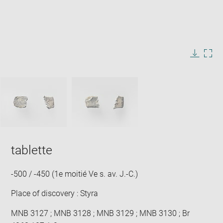
Enlarge
image
in
Image
Downlo
Enla
new
caption:
image
ima
window
SKIP IMAGE CAROUSEL
in
new
win
tablette
-500 / -450 (1e moitié Ve s. av. J.-C.)
Place of discovery : Styra
MNB 3127 ; MNB 3128 ; MNB 3129 ; MNB 3130 ; Br