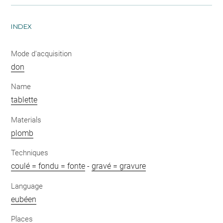
INDEX
Mode d'acquisition
don
Name
tablette
Materials
plomb
Techniques
coulé = fondu = fonte
-
gravé = gravure
Language
eubéen
Places