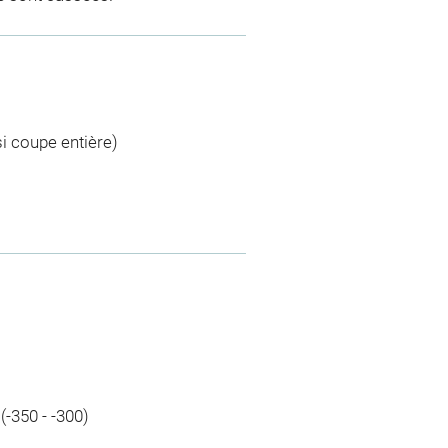
si coupe entière)
(-350 - -300)