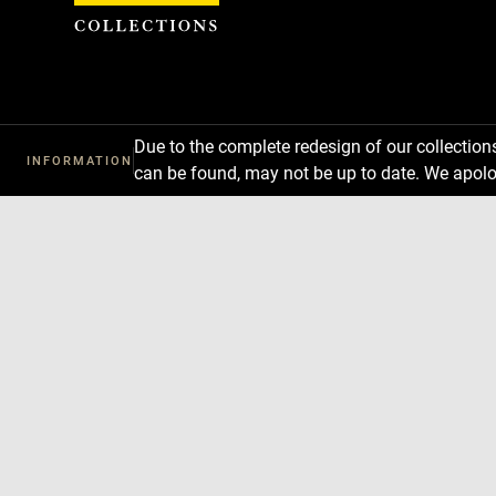
Cookies management panel
Due to the complete redesign of our collectio
INFORMATION
can be found, may not be up to date. We apolo
Download
Next
Previous