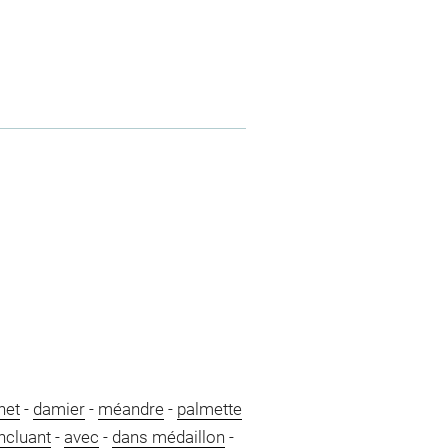
net
-
damier
-
méandre
-
palmette
ncluant
-
avec
-
dans médaillon
-