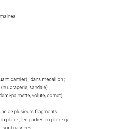
omaines
uant, damier) ; dans médaillon ;
 (nu, draperie, sandale)
 demi-palmette, volute, cornet)
cune de plusieurs fragments
plâtre ; les parties en plâtre qui
pe sont cassées.