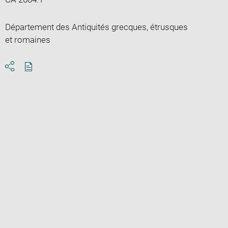
Département des Antiquités grecques, étrusques
et romaines
Download
Share
pdf