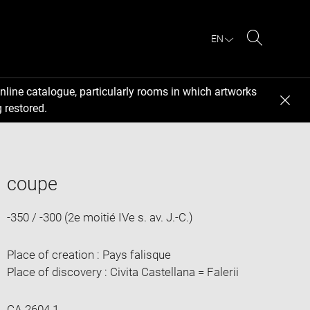
EN
Search
nline catalogue, particularly rooms in which artworks
 restored.
coupe
-350 / -300 (2e moitié IVe s. av. J.-C.)
Place of creation : Pays falisque
Place of discovery : Civita Castellana = Falerii
CA 2604.1