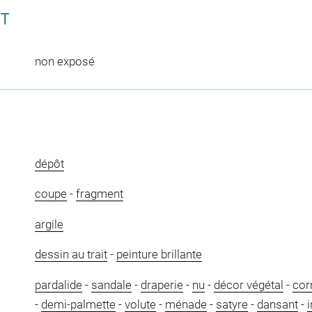
CT
non exposé
dépôt
coupe
-
fragment
argile
dessin au trait
-
peinture brillante
pardalide
-
sandale
-
draperie
-
nu
-
décor végétal
-
cor
-
demi-palmette
-
volute
-
ménade
-
satyre
-
dansant
-
i