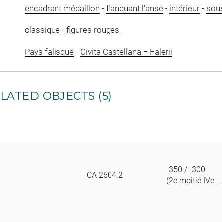
encadrant médaillon
-
flanquant l'anse
-
intérieur
-
sou
classique
-
figures rouges
Pays falisque
-
Civita Castellana = Falerii
LATED OBJECTS (5)
-350 / -300
CA 2604.2
(2e moitié IVe...