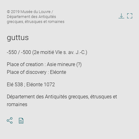
Enlarge
Image
© 2019 Musée du Louvre /
image
caption:
Département des Antiquités
in
Downlo
Enla
grecques, étrusques et romaines
new
image
ima
window
in
guttus
new
win
-550 / -500 (2e moitié VIe s. av. J.-C.)
Place of creation : Asie mineure (?)
Place of discovery : Eléonte
Elé 538 ; Eléonte 1072
Département des Antiquités grecques, étrusques et
romaines
Download
Share
pdf