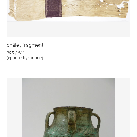
châle ; fragment
395 / 641
(époque byzantine)