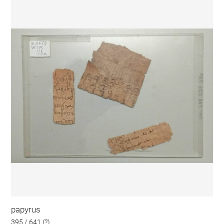
papyrus
395 / 641 (?)