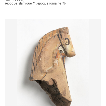
(époque islamique [?] ; époque romaine [?])