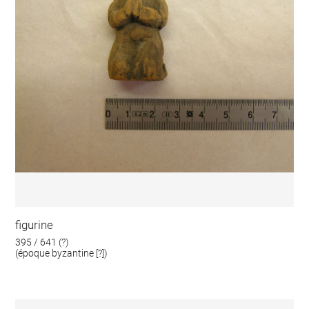
figurine
395 / 641 (?)
(époque byzantine [?])