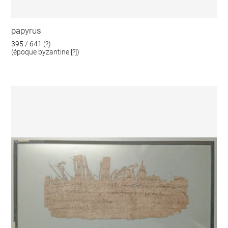
papyrus
395 / 641 (?)
(époque byzantine [?])