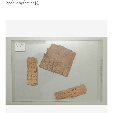
(époque byzantine [?])