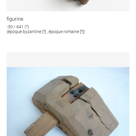
figurine
-30 / 641 (?)
(époque byzantine [?] ; époque romaine [?])