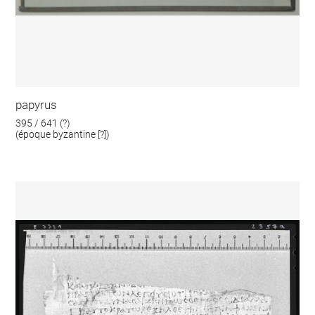
papyrus
395 / 641 (?)
(époque byzantine [?])