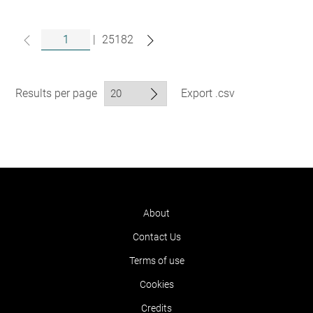
|
25182
Results per page
Export .csv
About
Contact Us
Terms of use
Cookies
Credits