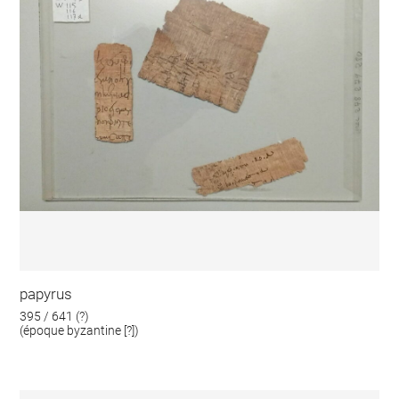
papyrus
395 / 641 (?)
(époque byzantine [?])