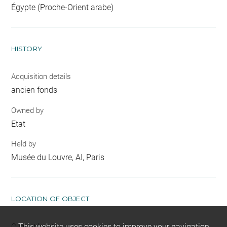
Égypte (Proche-Orient arabe)
HISTORY
Acquisition details
ancien fonds
Owned by
Etat
Held by
Musée du Louvre, AI, Paris
LOCATION OF OBJECT
Current location
This website uses cookies to improve your navigation