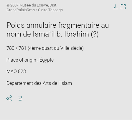
Enlarge
Image
© 2007 Musée du Louvre, Dist.
image
caption:
GrandPalaisRmn / Claire Tabbagh
in
Downlo
Enla
new
image
ima
window
Poids annulaire fragmentaire au
in
new
nom de Ismaʿil b. Ibrahim (?)
win
780 / 781 (4ème quart du VIIIe siècle)
Place of origin : Égypte
MAO 823
Département des Arts de l'Islam
Download
Share
pdf