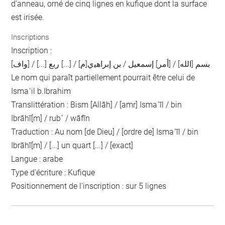
d'anneau, orné de cinq lignes en kufique dont la surface
est irisée.
Inscriptions
Inscription :
بسم [الله] / [أمر] إسمعيل / بن إبراﻫﻴي[م] / [...] ربع [...] / [واف]
Le nom qui paraît partiellement pourrait être celui de
Ismaʿil b.Ibrahim
Translittération : Bism [Allāh] / [amr] Ismaʿīl / bin
Ibrāhī[m] / rubʿ / wāfīn
Traduction : Au nom [de Dieu] / [ordre de] Ismaʿīl / bin
Ibrāhī[m] / [...] un quart [...] / [exact]
Langue : arabe
Type d'écriture : Kufique
Positionnement de l'inscription : sur 5 lignes