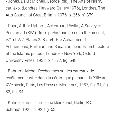
- Jones, Dalu ; Michell, George (dir.), The Arts of Islam,
cat. exp. (Londres, Hayward Gallery,1976), Londres, The
Arts Council of Great Britain, 1976, p. 256, n° 379
- Pope, Arthur Upham ; Ackerman, Phyllis, A Survey of
Persian art (SPA) : from prehistoric times to the present,
V/1 et V/2, Plates 258-554 : Pre-Achaemenid,
Achaemenid, Parthian and Sasanian periods, architecture
of the Islamic periods, Londres / New York, Oxford
University Press, 1938, p. 1577, fig. 548
- Bahrami, Mehdi, Recherches sur les carreaux de
revêtement lustré dans la céramique persane du XIIIe au
XVe siècle, Paris, Les Presses Modernes, 1937, fig. 31, fig.
33, fig. 34
- Kühnel, Ernst, Islamische kleinkunst, Berlin, R.C.
Schmidt, 1925, p. 92, fig. 53