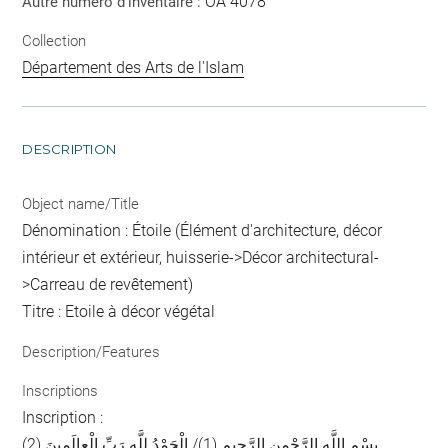
OA 4078
Autre numéro d'inventaire :
Collection
Département des Arts de l'Islam
DESCRIPTION
Object name/Title
Dénomination : Étoile (Élément d'architecture, décor
intérieur et extérieur, huisserie->Décor architectural-
>Carreau de revêtement)
Titre : Etoile à décor végétal
Description/Features
Inscriptions
Inscription :
بِسْمِ اللَّهِ الرَّحْمنِ الرَّحيمِ‏ (1)/ الْحَمْدُ لِلَّهِ رَبِّ الْعالَمينَ (2)