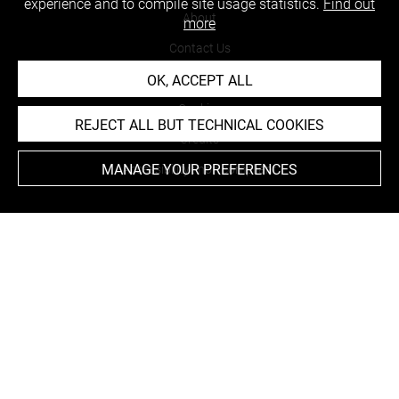
experience and to compile site usage statistics.
Find out
About
more
Contact Us
Terms of use
OK, ACCEPT ALL
Cookies
REJECT ALL BUT TECHNICAL COOKIES
Credits
MANAGE YOUR PREFERENCES
Accessibility : non compliant