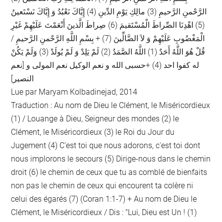
الرَّحْمنِ الرَّحيمِ (3) مالِكِ يَوْمِ الدِّينِ (4) إِيَّاكَ نَعْبُدُ وَ إِيَّاكَ نَسْتَعينُ
(5) اهْدِنَا الصِّراطَ الْمُسْتَقيمَ (6) صِراطَ الَّذينَ أَنْعَمْتَ عَلَيْهِمْ غَيْرِ
الْمَغْضُوبِ عَلَيْهِمْ وَ لاَ الضَّالِّينَ (7) + بِسْمِ اللَّهِ الرَّحْمنِ الرَّحيمِ ‏/
قُلْ هُوَ اللَّهُ أَحَدٌ (1) اللَّهُ الصَّمَدُ (2) لَمْ يَلِدْ وَ لَمْ يُولَدْ (3) وَلَمْ يَكُنْ
له کفوا احد (4) +حسبی الله و نعم الوکیل نعم المولی و [نعم
النصیر]
Lue par Maryam Kolbadinejad, 2014
Traduction : Au nom de Dieu le Clément, le Miséricordieux
(1) / Louange à Dieu, Seigneur des mondes (2) le
Clément, le Miséricordieux (3) le Roi du Jour du
Jugement (4) C'est toi que nous adorons, c'est toi dont
nous implorons le secours (5) Dirige-nous dans le chemin
droit (6) le chemin de ceux que tu as comblé de bienfaits
non pas le chemin de ceux qui encourent ta colère ni
celui des égarés (7) (Coran 1:1-7) + Au nom de Dieu le
Clément, le Miséricordieux / Dis : "Lui, Dieu est Un ! (1)