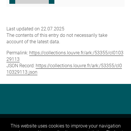
Last updated on 22.07.2025
The contents of this entry do not necessarily take
account of the latest data.
Permalink:
https://collections.louvre.fr/ark:/53355/cl0103
29113
JSON Record:
https://collections.louvre.fr/ark:/53355/cl0
10329113.json
This website uses cookies to improve your navigation