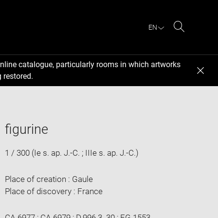
EN
Search
nline catalogue, particularly rooms in which artworks
 restored.
figurine
1 / 300 (Ie s. ap. J.-C. ; IIIe s. ap. J.-C.)
Place of creation : Gaule
Place of discovery : France
CA 6977 ; CA 6979 ; D.996.3. 30 ; EG 1553