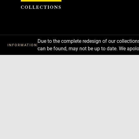
Cookies management panel
Due to the complete redesign of our collectio
INFORMATION
can be found, may not be up to date. We apolo
Download
Next
Previous