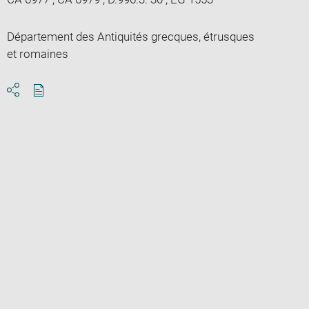
Département des Antiquités grecques, étrusques
et romaines
Download
Share
pdf