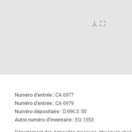
Download
Enlarge
image
image
in
new
window
Numéro d'entrée :
CA 6977
Numéro d'entrée :
CA 6979
Numéro dépositaire :
D.996.3. 30
Autre numéro d'inventaire :
EG 1553