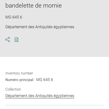
window
bandelette de momie
MG 645 6
Département des Antiquités égyptiennes
Download
Share
pdf
Inventory number
MG 645 6
Numéro principal :
Collection
Département des Antiquités égyptiennes