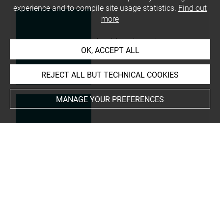
experience and to compile site usage statistics.
Find out
more
bandelette de momie
OK, ACCEPT ALL
MG 645 1
REJECT ALL BUT TECHNICAL COOKIES
MANAGE YOUR PREFERENCES
bandelette de momie
MG 645 3
bandelette de momie