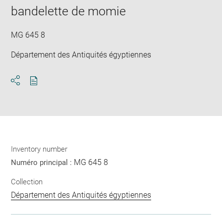
window
bandelette de momie
MG 645 8
Département des Antiquités égyptiennes
Download
Share
pdf
Inventory number
MG 645 8
Numéro principal :
Collection
Département des Antiquités égyptiennes