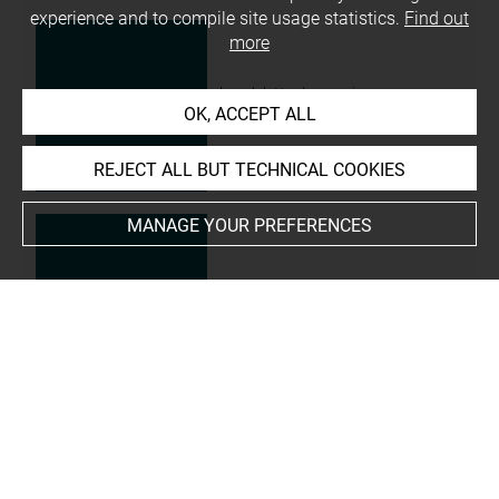
experience and to compile site usage statistics.
Find out
more
bandelette de momie
OK, ACCEPT ALL
MG 645 1
REJECT ALL BUT TECHNICAL COOKIES
MANAGE YOUR PREFERENCES
bandelette de momie
MG 645 3
bandelette de momie