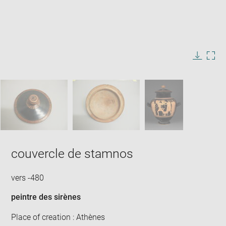
Enlarge
image
in
Image
Downlo
Enla
new
caption:
image
ima
window
SKIP IMAGE CAROUSEL
in
new
win
couvercle de stamnos
vers -480
peintre des sirènes
Place of creation : Athènes