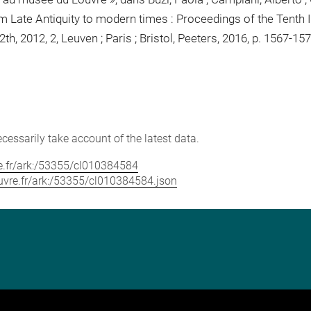
from Late Antiquity to modern times : Proceedings of the Tenth
, 2012, 2, Leuven ; Paris ; Bristol, Peeters, 2016, p. 1567-1578
cessarily take account of the latest data.
vre.fr/ark:/53355/cl010384584
louvre.fr/ark:/53355/cl010384584.json