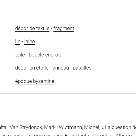
décor de textile
-
fragment
lin
-
laine
toile
-
bouclé endroit
décor en étoile
-
anneau
-
pastilles
époque byzantine
ta ; Van Strydonck, Mark ; Wuttmann, Michel, « La question de
au musée du Louvre », dans Buzi, Paola ; Camplani, Alberto ; C