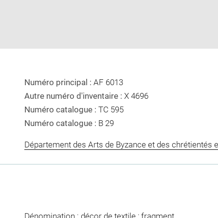
new
window
Numéro principal :
AF 6013
Autre numéro d'inventaire :
X 4696
Numéro catalogue :
TC 595
Numéro catalogue :
B 29
Département des Arts de Byzance et des chrétientés e
Dénomination : décor de textile ; fragment