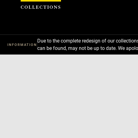
Cookies management panel
Due to the complete redesign of our collectio
INFORMATION
can be found, may not be up to date. We apolo
Download
Next
Previous