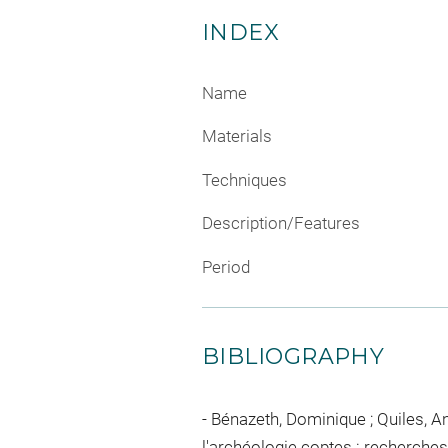
INDEX
Name
Materials
Techniques
Description/Features
Period
BIBLIOGRAPHY
Bénazeth, Dominique ; Quiles, Ani
l'archéologie coptes : recherches 