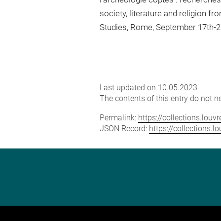
society, literature and religion 
Studies, Rome, September 17th-22th
Last updated on 10.05.2023
The contents of this entry do not ne
Permalink:
https://collections.lou
JSON Record:
https://collections.