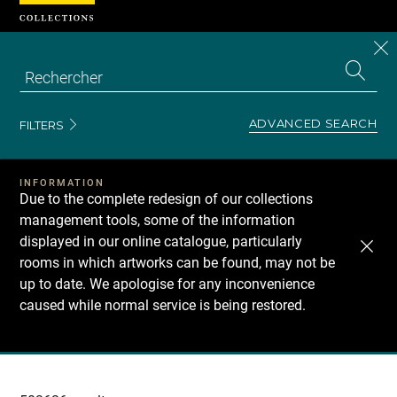
Cookies management panel
CL
Search
the
EN
S
collecti
Z
Se
ADVANCED SEARCH
FILTERS
INFORMATION
Due to the complete redesign of our collections
management tools, some of the information
displayed in our online catalogue, particularly
rooms in which artworks can be found, may not be
up to date. We apologise for any inconvenience
caused while normal service is being restored.
Recherche
dans
les