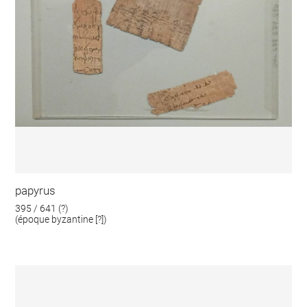
papyrus
395 / 641 (?)
(époque byzantine [?])