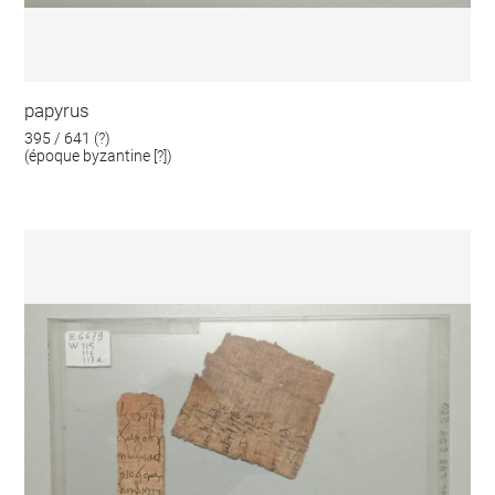
papyrus
395 / 641 (?)
(époque byzantine [?])