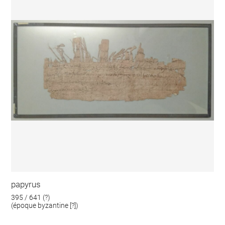
papyrus
395 / 641 (?)
(époque byzantine [?])