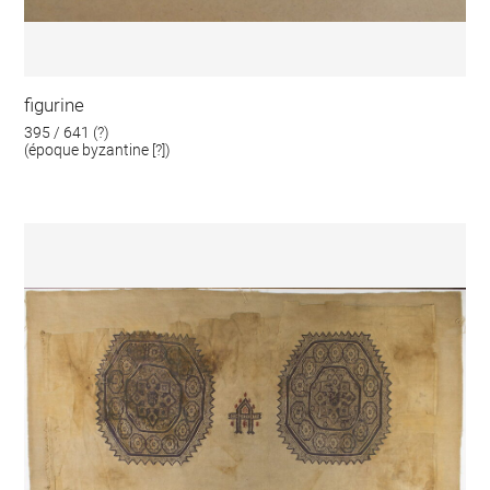
figurine
395 / 641 (?)
(époque byzantine [?])