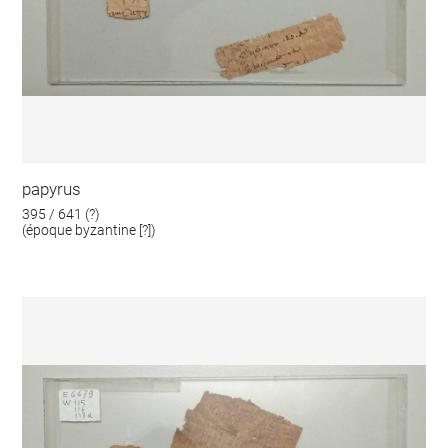
papyrus
395 / 641 (?)
(époque byzantine [?])