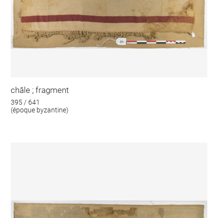
châle ; fragment
395 / 641
(époque byzantine)