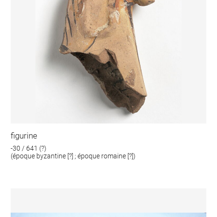
figurine
-30 / 641 (?)
(époque byzantine [?] ; époque romaine [?])