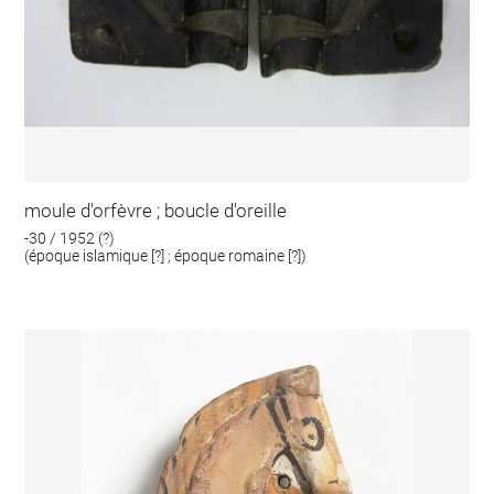
moule d'orfèvre ; boucle d'oreille
-30 / 1952 (?)
(époque islamique [?] ; époque romaine [?])