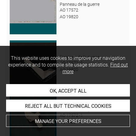
Panneau de la guerre
AO 17572
AO 19820
Panneau de la guerre
This website uses cookies to improve your navigation
AO 17572 -1
experience and to compile site usage statistics.
Find out
AO 19820
more
OK, ACCEPT ALL
REJECT ALL BUT TECHNICAL COOKIES
Panneau de la guerre
AO 17572 -1
MANAGE YOUR PREFERENCES
AO 19820