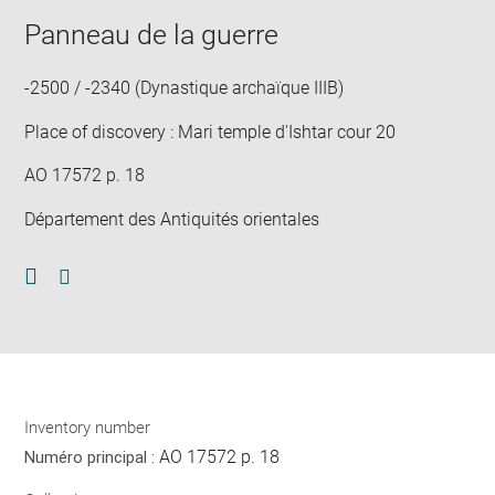
image
ima
window
in
Panneau de la guerre
ne
win
-2500 / -2340 (Dynastique archaïque IIIB)
Place of discovery : Mari temple d'Ishtar cour 20
AO 17572 p. 18
Département des Antiquités orientales
Download
Share
pdf
Inventory number
AO 17572 p. 18
Numéro principal :