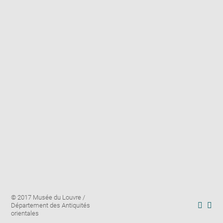
Enlarge
Image
© 2017 Musée du Louvre /
image
caption:
Département des Antiquités
in
Downl
Enl
orientales
new