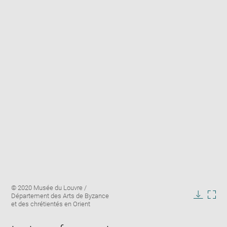
Enlarge
Image
© 2020 Musée du Louvre /
image
caption:
Département des Arts de Byzance
in
Downlo
Enla
et des chrétientés en Orient
new
image
ima
window
in