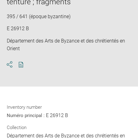
tenture ; fragments
new
win
395 / 641 (époque byzantine)
E 26912 B
Département des Arts de Byzance et des chrétientés en
Orient
Download
Share
pdf
Inventory number
E 26912 B
Numéro principal :
Collection
Département des Arts de Byzance et des chrétientés en