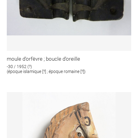
moule d'orfèvre ; boucle d'oreille
-30 / 1952 (?)
(époque islamique [?] ; époque romaine [?])