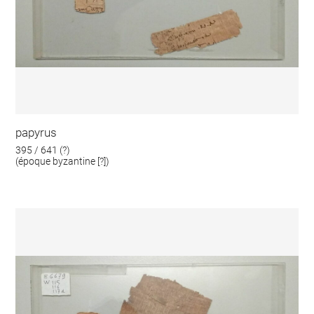
papyrus
395 / 641 (?)
(époque byzantine [?])