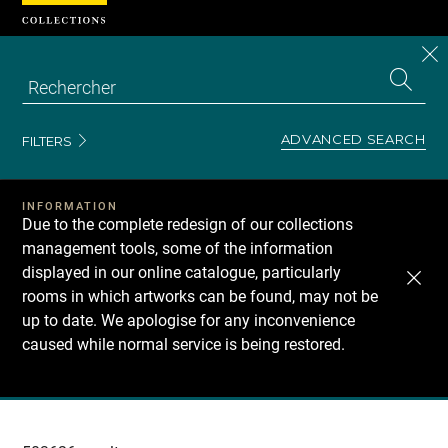
Cookies management panel
CL
Search
the
EN
S
collecti
Z
Se
ADVANCED SEARCH
FILTERS
INFORMATION
Due to the complete redesign of our collections
management tools, some of the information
displayed in our online catalogue, particularly
rooms in which artworks can be found, may not be
up to date. We apologise for any inconvenience
caused while normal service is being restored.
Recherche
dans
les