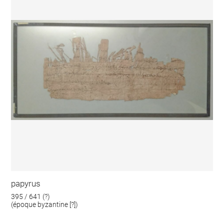
papyrus
395 / 641 (?)
(époque byzantine [?])