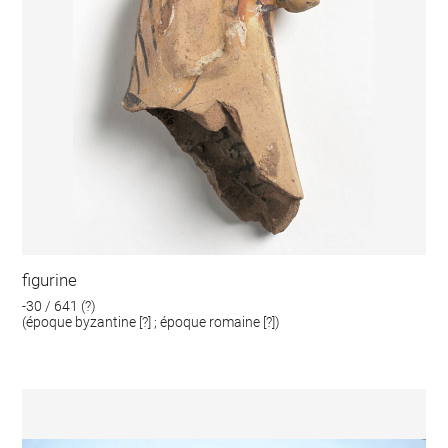
figurine
-30 / 641 (?)
(époque byzantine [?] ; époque romaine [?])