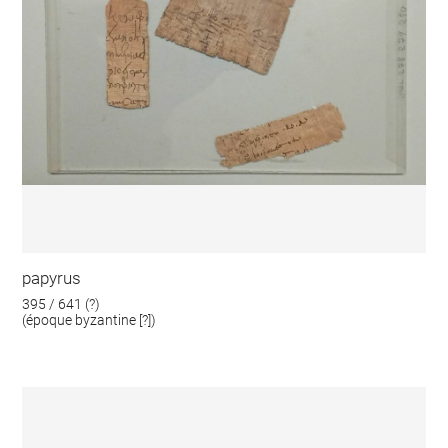
papyrus
395 / 641 (?)
(époque byzantine [?])