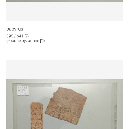
papyrus
395 / 641 (?)
(époque byzantine [?])