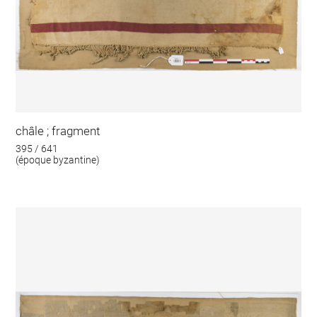
châle ; fragment
395 / 641
(époque byzantine)