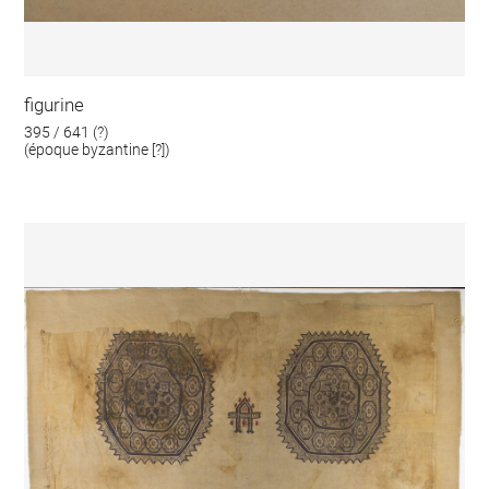
figurine
395 / 641 (?)
(époque byzantine [?])