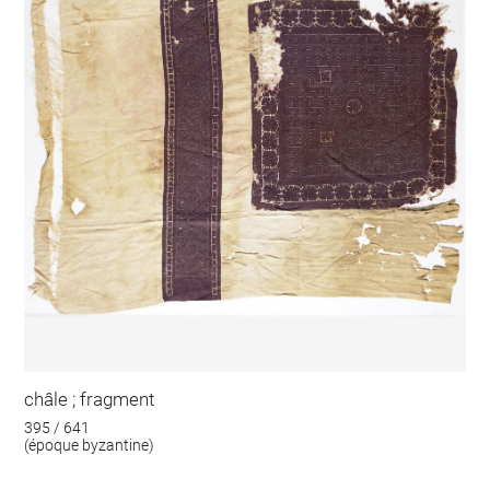
châle ; fragment
395 / 641
(époque byzantine)