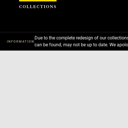
Cookies management panel
Due to the complete redesign of our collectio
INFORMATION
can be found, may not be up to date. We apolo
Download
Next
Previous