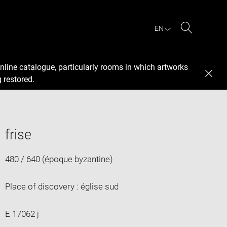
EN
Search
nline catalogue, particularly rooms in which artworks
 restored.
frise
480 / 640 (époque byzantine)
Place of discovery : église sud
E 17062 j