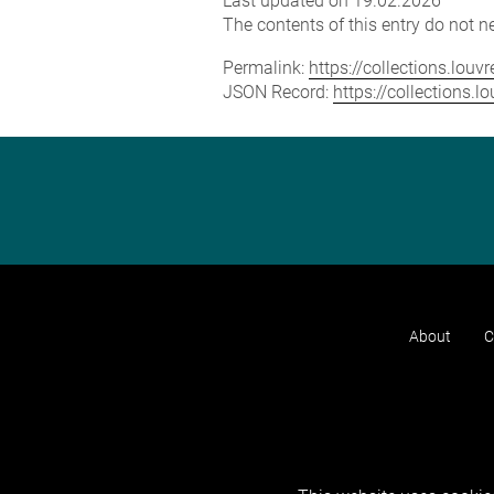
Last updated on 19.02.2026
The contents of this entry do not ne
Permalink:
https://collections.lou
JSON Record:
https://collections.
About
C