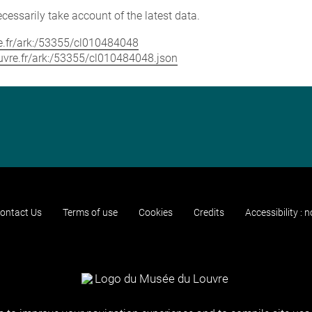
cessarily take account of the latest data.
vre.fr/ark:/53355/cl010484048
louvre.fr/ark:/53355/cl010484048.json
ontact Us
Terms of use
Cookies
Credits
Accessibility : 