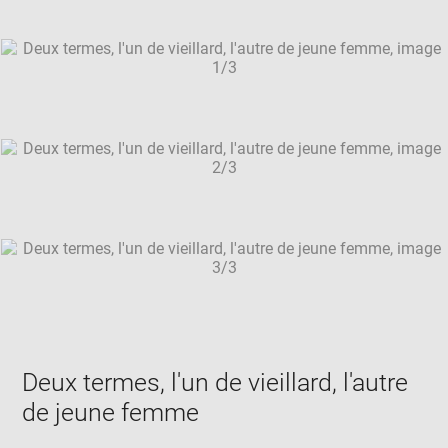
Downlo
Enla
caption:
new
image
ima
window
SKIP IMAGE CAROUSEL
in
new
win
Deux termes, l'un de vieillard, l'autre
de jeune femme