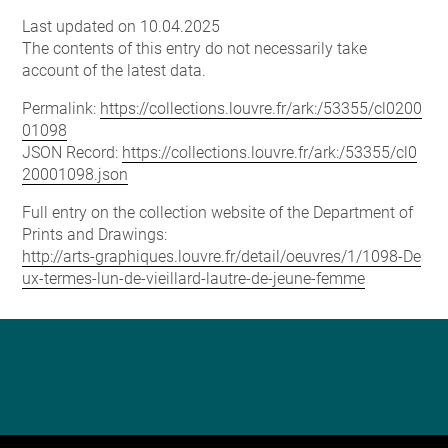
Last updated on 10.04.2025
The contents of this entry do not necessarily take
account of the latest data.
Permalink:
https://collections.louvre.fr/ark:/53355/cl0200
01098
JSON Record:
https://collections.louvre.fr/ark:/53355/cl0
20001098.json
Full entry on the collection website of the Department of
Prints and Drawings:
http://arts-graphiques.louvre.fr/detail/oeuvres/1/1098-De
ux-termes-lun-de-vieillard-lautre-de-jeune-femme