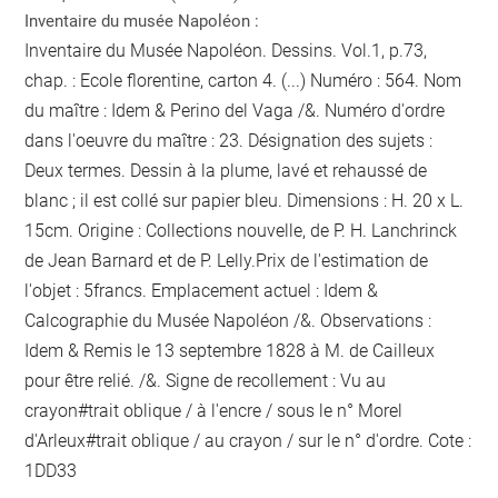
Inventaire du musée Napoléon :
Inventaire du Musée Napoléon. Dessins. Vol.1, p.73,
chap. : Ecole florentine, carton 4. (...) Numéro : 564. Nom
du maître : Idem & Perino del Vaga /&. Numéro d'ordre
dans l'oeuvre du maître : 23. Désignation des sujets :
Deux termes. Dessin à la plume, lavé et rehaussé de
blanc ; il est collé sur papier bleu. Dimensions : H. 20 x L.
15cm. Origine : Collections nouvelle, de P. H. Lanchrinck
de Jean Barnard et de P. Lelly.Prix de l'estimation de
l'objet : 5francs. Emplacement actuel : Idem &
Calcographie du Musée Napoléon /&. Observations :
Idem &
Remis le 13 septembre 1828 à M. de Cailleux
pour être relié.
/&. Signe de recollement :
Vu
au
crayon
#
trait oblique / à l'encre / sous le n° Morel
d'Arleux
#
trait oblique / au crayon / sur le n° d'ordre
. Cote :
1DD33