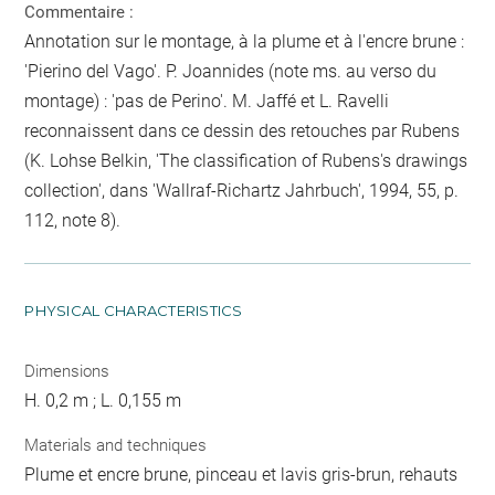
Commentaire :
Annotation sur le montage, à la plume et à l'encre brune :
'Pierino del Vago'. P. Joannides (note ms. au verso du
montage) : 'pas de Perino'. M. Jaffé et L. Ravelli
reconnaissent dans ce dessin des retouches par Rubens
(K. Lohse Belkin, 'The classification of Rubens's drawings
collection', dans 'Wallraf-Richartz Jahrbuch', 1994, 55, p.
112, note 8).
PHYSICAL CHARACTERISTICS
Dimensions
H. 0,2 m ; L. 0,155 m
Materials and techniques
Plume et encre brune, pinceau et lavis gris-brun, rehauts