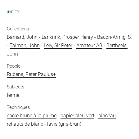
INDEX
Collections
Barnard, John
-
Lankrink, Prosper Henry
-
Bacon-Armig, S.
-
Talman, John
-
Lely, Sir Peter
-
Amateur AB
-
Bertheels,
John
People
Rubens, Peter Paulus+
Subjects
terme
Techniques
encre brune à la plume
-
papier bleu-vert
-
pinceau
-
rehauts de blanc
-
lavis (gris-brun)