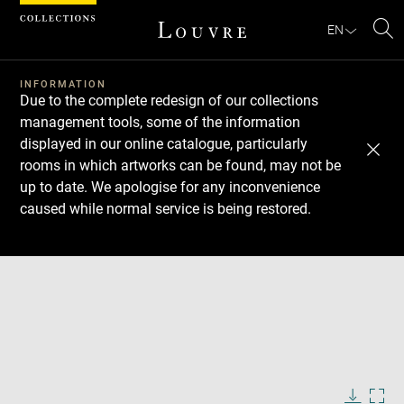
Cookies management panel
EN
Se
INFORMATION
Due to the complete redesign of our collections
management tools, some of the information
displayed in our online catalogue, particularly
rooms in which artworks can be found, may not be
up to date. We apologise for any inconvenience
caused while normal service is being restored.
Download
Next
Previous
Enlarge
image
in
Enlarge
new
image
window
in
Enlarge
new
image
window
in
Image