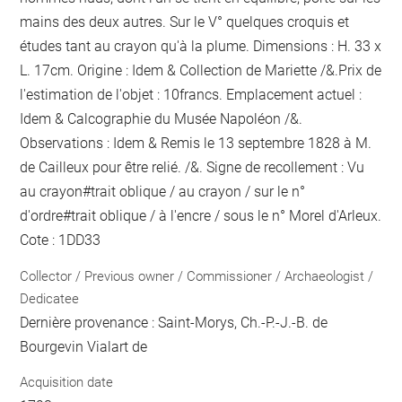
mains des deux autres. Sur le V° quelques croquis et
études tant au crayon qu'à la plume. Dimensions : H. 33 x
L. 17cm. Origine : Idem & Collection de Mariette /&.Prix de
l'estimation de l'objet : 10francs. Emplacement actuel :
Idem & Calcographie du Musée Napoléon /&.
Observations : Idem &
Remis le 13 septembre 1828 à M.
de Cailleux pour être relié.
/&. Signe de recollement :
Vu
au crayon
#
trait oblique / au crayon / sur le n°
d'ordre
#
trait oblique / à l'encre / sous le n° Morel d'Arleux
.
Cote : 1DD33
Collector / Previous owner / Commissioner / Archaeologist /
Dedicatee
Dernière provenance : Saint-Morys, Ch.-P.-J.-B. de
Bourgevin Vialart de
Acquisition date