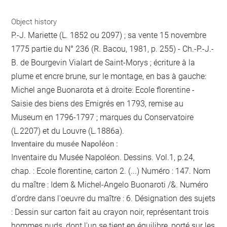
Object history
P.-J. Mariette (L. 1852 ou 2097) ; sa vente 15 novembre
1775 partie du N° 236 (R. Bacou, 1981, p. 255) - Ch.-P.-J.-
B. de Bourgevin Vialart de Saint-Morys ; écriture à la
plume et encre brune, sur le montage, en bas à gauche:
Michel ange Buonarota et à droite: Ecole florentine -
Saisie des biens des Emigrés en 1793, remise au
Museum en 1796-1797 ; marques du Conservatoire
(L.2207) et du Louvre (L.1886a).
Inventaire du musée Napoléon :
Inventaire du Musée Napoléon. Dessins. Vol.1, p.24,
chap. : Ecole florentine, carton 2. (...) Numéro : 147. Nom
du maître : Idem & Michel-Angelo Buonaroti /&. Numéro
d'ordre dans l'oeuvre du maître : 6. Désignation des sujets
: Dessin sur carton fait au crayon noir, représentant trois
hommes nuds, dont l'un se tient en équilibre, porté sur les