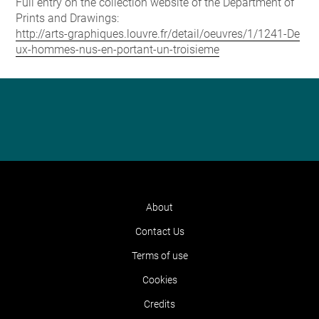
Full entry on the collection website of the Department of
Prints and Drawings:
http://arts-graphiques.louvre.fr/detail/oeuvres/1/1241-De
ux-hommes-nus-en-portant-un-troisieme
About
Contact Us
Terms of use
Cookies
Credits