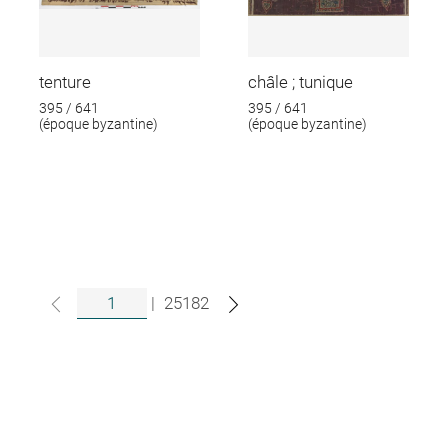
tenture
châle ; tunique
395 / 641
395 / 641
(époque byzantine)
(époque byzantine)
|
25182