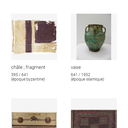
châle ; fragment
vase
395 / 641
641 / 1952
(époque byzantine)
(époque islamique)