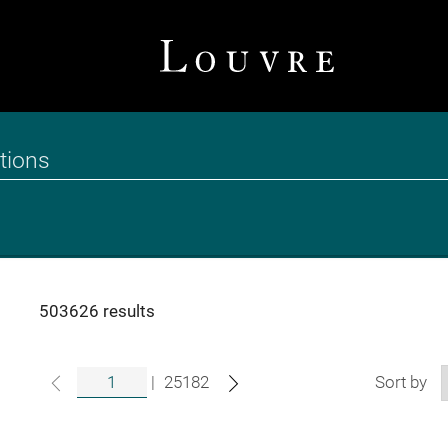
503626 results
|
25182
Sort by