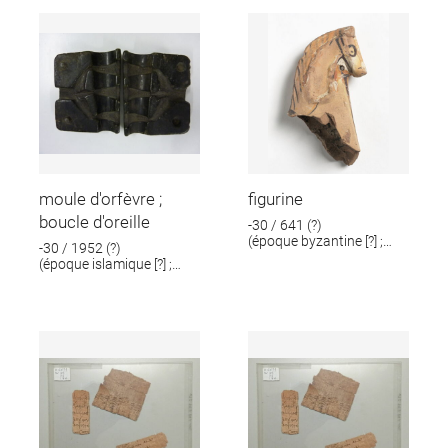
moule d'orfèvre ;
figurine
boucle d'oreille
-30 / 641 (?)
(époque byzantine [?] ;
-30 / 1952 (?)
époque romaine [?])
(époque islamique [?] ;
époque romaine [?])