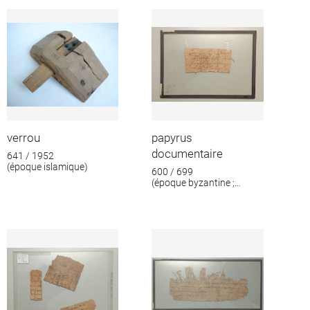
format
verrou
papyrus
documentaire
641 / 1952
(époque islamique)
600 / 699
(époque byzantine ;
époque islamique)