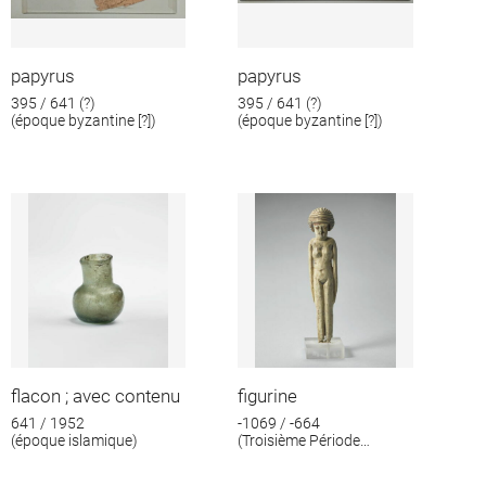
papyrus
papyrus
395 / 641 (?)
395 / 641 (?)
(époque byzantine [?])
(époque byzantine [?])
flacon ; avec contenu
figurine
641 / 1952
-1069 / -664
(époque islamique)
(Troisième Période
intermédiaire)