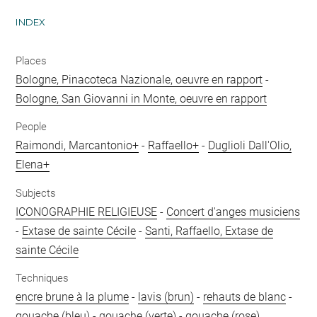
INDEX
Places
Bologne, Pinacoteca Nazionale, oeuvre en rapport
-
Bologne, San Giovanni in Monte, oeuvre en rapport
People
Raimondi, Marcantonio+
-
Raffaello+
-
Duglioli Dall'Olio,
Elena+
Subjects
ICONOGRAPHIE RELIGIEUSE
-
Concert d'anges musiciens
-
Extase de sainte Cécile
-
Santi, Raffaello, Extase de
sainte Cécile
Techniques
encre brune à la plume
-
lavis (brun)
-
rehauts de blanc
-
gouache (bleu)
-
gouache (verte)
-
gouache (rose)