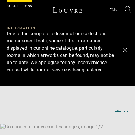
Cookies management panel
EN
Se
INFORMATION
Due to the complete redesign of our collections
management tools, some of the information
displayed in our online catalogue, particularly
rooms in which artworks can be found, may not be
up to date. We apologise for any inconvenience
caused while normal service is being restored.
Download
Next
Previous
Enlarge
image
Enlarge
in
image
new
in
Image
Downlo
Enla
caption:
window
new
image
ima
window
SKIP IMAGE CAROUSEL
in
new