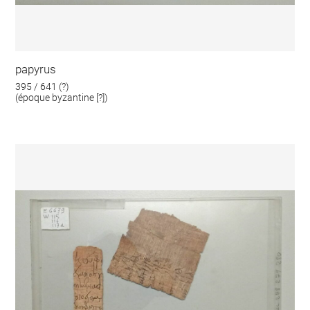
papyrus
395 / 641 (?)
(époque byzantine [?])