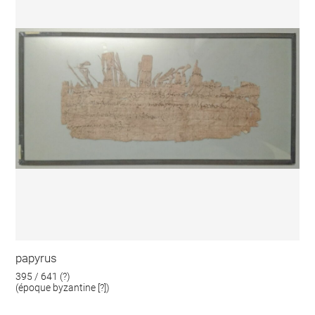
papyrus
395 / 641 (?)
(époque byzantine [?])