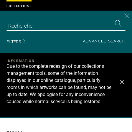
Cookies management panel
CL
Search
the
EN
S
collecti
Z
Se
ADVANCED SEARCH
FILTERS
INFORMATION
Due to the complete redesign of our collections
management tools, some of the information
displayed in our online catalogue, particularly
rooms in which artworks can be found, may not be
up to date. We apologise for any inconvenience
caused while normal service is being restored.
Recherche
dans
les