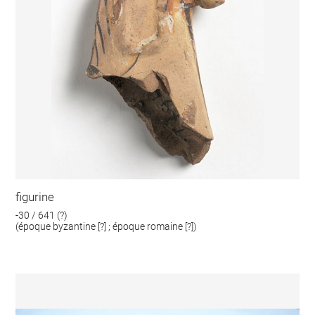
figurine
-30 / 641 (?)
(époque byzantine [?] ; époque romaine [?])