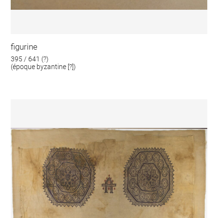
figurine
395 / 641 (?)
(époque byzantine [?])