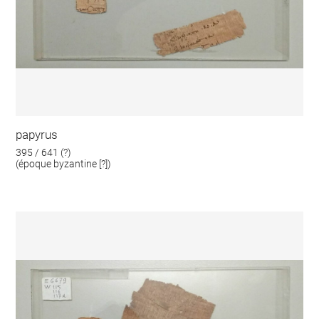
papyrus
395 / 641 (?)
(époque byzantine [?])