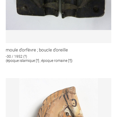
moule d'orfèvre ; boucle d'oreille
-30 / 1952 (?)
(époque islamique [?] ; époque romaine [?])