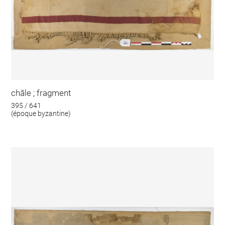
châle ; fragment
395 / 641
(époque byzantine)