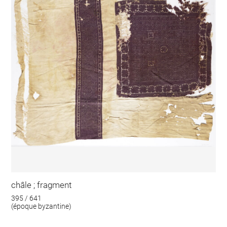
châle ; fragment
395 / 641
(époque byzantine)