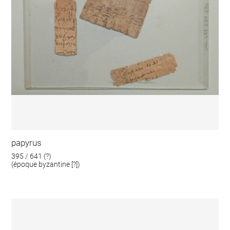
papyrus
395 / 641 (?)
(époque byzantine [?])