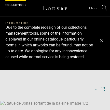
Cookies management panel
EN
Se
INFORMATION
Due to the complete redesign of our collections
management tools, some of the information
displayed in our online catalogue, particularly
rooms in which artworks can be found, may not be
up to date. We apologise for any inconvenience
caused while normal service is being restored.
Download
Next
Previous
Enlarge
image
Enlarge
in
image
new
in
Image
Downlo
Enla
caption:
window
new
image
ima
window
SKIP IMAGE CAROUSEL
in
new