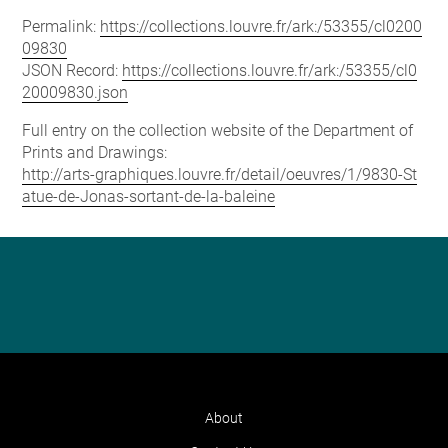
Permalink:
https://collections.louvre.fr/ark:/53355/cl0200
09830
JSON Record:
https://collections.louvre.fr/ark:/53355/cl0
20009830.json
Full entry on the collection website of the Department of
Prints and Drawings:
http://arts-graphiques.louvre.fr/detail/oeuvres/1/9830-St
atue-de-Jonas-sortant-de-la-baleine
About