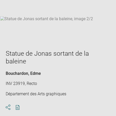
win
Statue de Jonas sortant de la
baleine
Bouchardon, Edme
INV 23919, Recto
Département des Arts graphiques
Download
Share