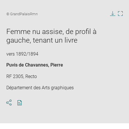
Enlarge
image
Image
© GrandPalaisRmn
in
caption:
Downlo
Enla
new
image
ima
window
Femme nu assise, de profil à
in
new
gauche, tenant un livre
win
vers 1892/1894
Puvis de Chavannes, Pierre
RF 2305, Recto
Département des Arts graphiques
Download
Share
pdf